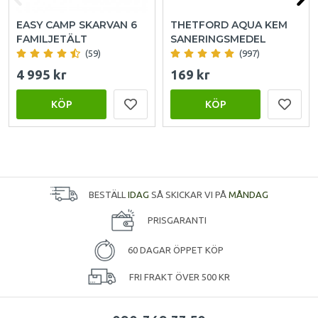
EASY CAMP SKARVAN 6
THETFORD AQUA KEM
FAMILJETÄLT
SANERINGSMEDEL
(59)
(997)
4 995 kr
169 kr
KÖP
KÖP
BESTÄLL
IDAG
SÅ SKICKAR VI PÅ
MÅNDAG
PRISGARANTI
60 DAGAR ÖPPET KÖP
FRI FRAKT ÖVER 500 KR