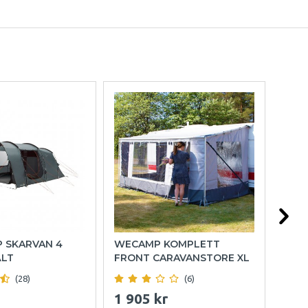
P SKARVAN 4
WECAMP KOMPLETT
HOL
ÄLT
FRONT CARAVANSTORE XL
(28)
(6)
1 905 kr
999