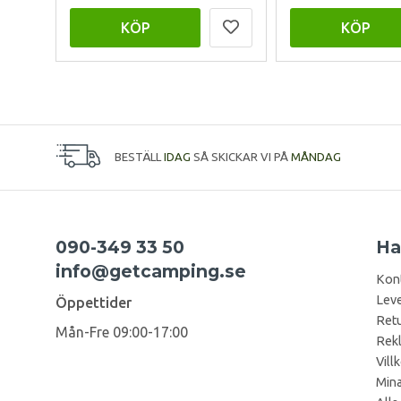
KÖP
KÖP
BESTÄLL
IDAG
SÅ SKICKAR VI PÅ
MÅNDAG
090-349 33 50
Ha
info@getcamping.se
Kon
Leve
Öppettider
Retu
Mån-Fre 09:00-17:00
Rek
Vill
Mina