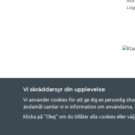
Alla
Logg
Vi skräddarsyr din upplevelse
Vi använder cookies för att ge dig en personlig sho
Get
ändamål samlar vi in information om användarna, 
Att campa kan antingen vara en livsstil eller ett sätt att samla fam
Klicka på "Okej" om du tillåter alla cookies eller väl
råd med att campa så därför erbjuder vi riktigt bra priser
campingutrustningen gälland