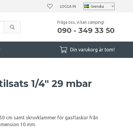
LOGGA IN
Fråga oss, vi kan camping!
090 - 349 33 50
r
Din varukorg är tom!
ilsats 1/4" 29 mbar
150 cm samt skruvklammer för gasflaskor från
imension 10 mm.