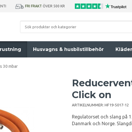
ANTI
FRI FRAKT
ÖVER 500 KR
rustning
Husvagns & husbilstillbehör
Kläde
ts 30 mbar
Reducervent
Click on
ARTIKELNUMMER:
HF19-5017-12
Regulatorset och slang på 
Danmark och Norge. Slangd