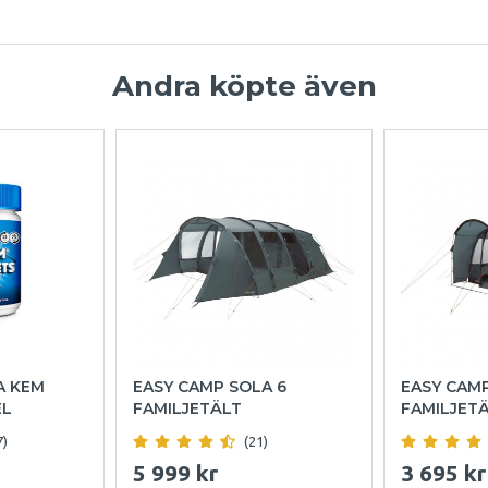
Andra köpte även
A KEM
EASY CAMP SOLA 6
EASY CAM
EL
FAMILJETÄLT
FAMILJET
7)
(21)
5 999 kr
3 695 kr