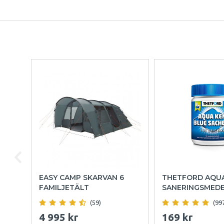
EASY CAMP SKARVAN 6
THETFORD AQU
FAMILJETÄLT
SANERINGSMED
(59)
(99
4 995 kr
169 kr