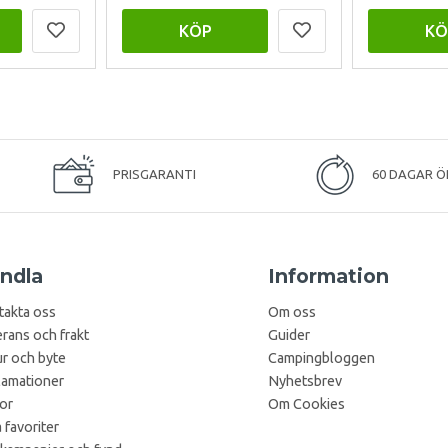
KÖP
KÖ
PRISGARANTI
60 DAGAR Ö
ndla
Information
takta oss
Om oss
rans och frakt
Guider
r och byte
Campingbloggen
lamationer
Nyhetsbrev
kor
Om Cookies
 favoriter