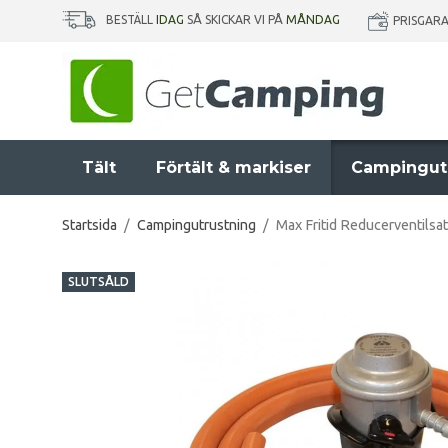
BESTÄLL
IDAG
SÅ SKICKAR VI PÅ
MÅNDAG
PRISGAR
Tält
Förtält & markiser
Campingut
Startsida
/
Campingutrustning
/
Max Fritid Reducerventilsa
SLUTSÅLD