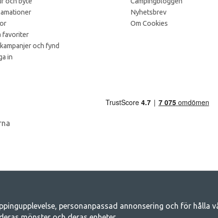
r och byte
Campingbloggen
lamationer
Nyhetsbrev
kor
Om Cookies
 favoriter
 kampanjer och fynd
a in
ppingupplevelse, personanpassad annonsering och för hålla våra
Camping.se - Din butik för camping och ut
deras mönster och deras enheter.