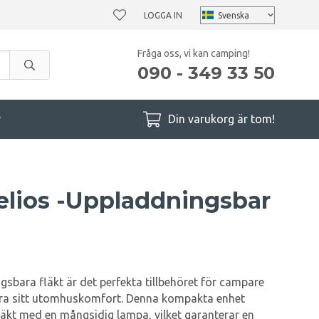
LOGGA IN
Fråga oss, vi kan camping!
090 - 349 33 50
r
Din varukorg är tom!
elios -Uppladdningsbar
sbara fläkt är det perfekta tillbehöret för campare
ttra sitt utomhuskomfort. Denna kompakta enhet
läkt med en mångsidig lampa, vilket garanterar en