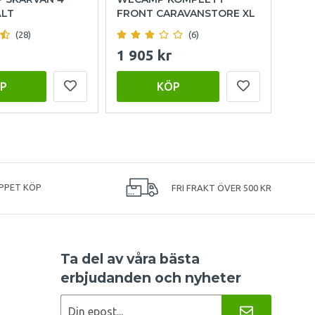
ÄLT
FRONT CARAVANSTORE XL
(28)
(6)
1 905 kr
999
P
KÖP
PPET KÖP
FRI FRAKT ÖVER 500 KR
Ta del av våra bästa
erbjudanden och nyheter