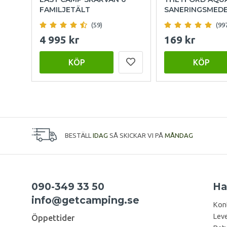
FAMILJETÄLT
SANERINGSMED
(59)
(99
4 995 kr
169 kr
KÖP
KÖP
BESTÄLL
IDAG
SÅ SKICKAR VI PÅ
MÅNDAG
090-349 33 50
Ha
info@getcamping.se
Kon
Leve
Öppettider