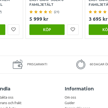
EL
FAMILJETÄLT
FAMILJET
7)
(21)
5 999 kr
3 695 kr
KÖP
KÖ
PRISGARANTI
60 DAGAR Ö
ndla
Information
takta oss
Om oss
rans och frakt
Guider