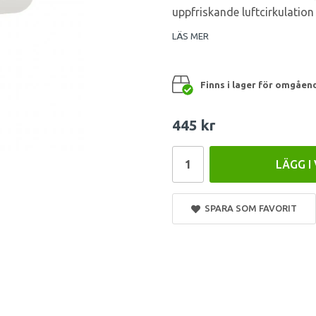
uppfriskande luftcirkulation
LÄS MER
Finns i lager för omgåen
445 kr
LÄGG I
SPARA SOM FAVORIT