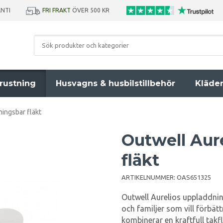
ANTI
FRI FRAKT
ÖVER 500 KR
rustning
Husvagns & husbilstillbehör
Kläde
ingsbar fläkt
Outwell Aur
fläkt
ARTIKELNUMMER:
OAS651325
Outwell Aurelios uppladdning
och familjer som vill förbä
kombinerar en kraftfull takf