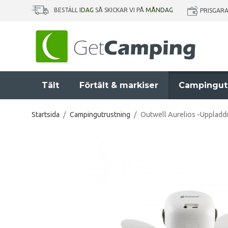
BESTÄLL
IDAG
SÅ SKICKAR VI PÅ
MÅNDAG
PRISGAR
Tält
Förtält & markiser
Campingut
Startsida
/
Campingutrustning
/
Outwell Aurelios -Uppladdn