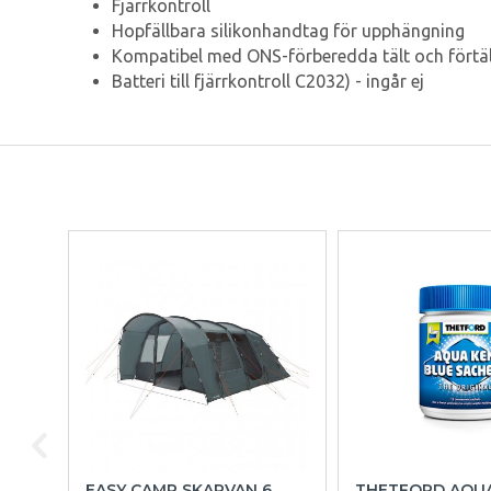
Fjärrkontroll
Hopfällbara silikonhandtag för upphängning
Kompatibel med ONS-förberedda tält och förtä
Batteri till fjärrkontroll C2032) - ingår ej
EASY CAMP SKARVAN 6
THETFORD AQU