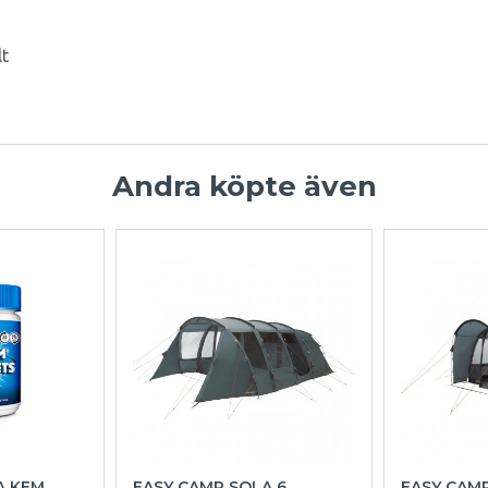
lt
Andra köpte även
A KEM
EASY CAMP SOLA 6
EASY CAM