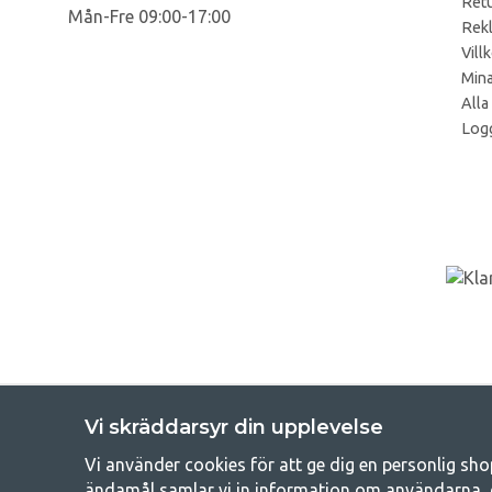
Retu
Mån-Fre 09:00-17:00
Rek
Vill
Mina
Alla
Logg
Vi skräddarsyr din upplevelse
Vi använder cookies för att ge dig en personlig sho
Get
ändamål samlar vi in information om användarna, 