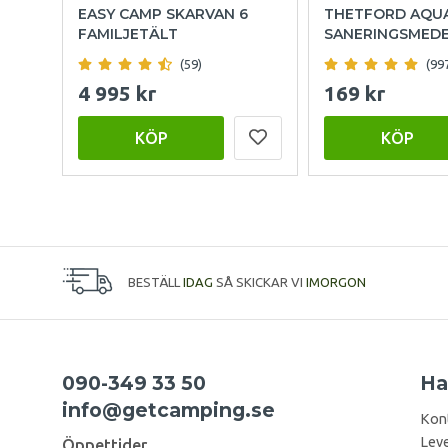
EASY CAMP SKARVAN 6
THETFORD AQU
FAMILJETÄLT
SANERINGSMED
(59)
(99
4 995 kr
169 kr
KÖP
KÖP
BESTÄLL
IDAG
SÅ SKICKAR VI
IMORGON
090-349 33 50
Ha
info@getcamping.se
Kon
Leve
Öppettider