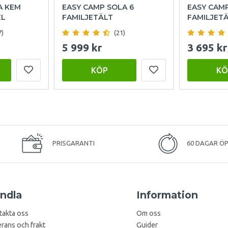
A KEM
EASY CAMP SOLA 6
EASY CAM
EL
FAMILJETÄLT
FAMILJET
7)
(21)
5 999 kr
3 695 kr
KÖP
KÖ
PRISGARANTI
60 DAGAR Ö
ndla
Information
takta oss
Om oss
rans och frakt
Guider