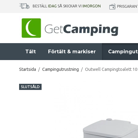
BESTÄLL
IDAG
SÅ SKICKAR VI
IMORGON
PRISGARAN
Tält
Förtält & markiser
Campingut
Startsida
/
Campingutrustning
/
Outwell Campingtoalett 10
SLUTSÅLD