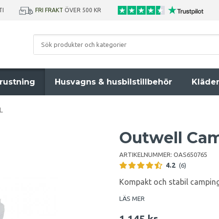
TI
FRI FRAKT
ÖVER 500 KR
rustning
Husvagns & husbilstillbehör
Kläde
L
Outwell Cam
ARTIKELNUMMER:
OAS650765
4.2
(6)
Kompakt och stabil campingt
LÄS MER
1 145 kr