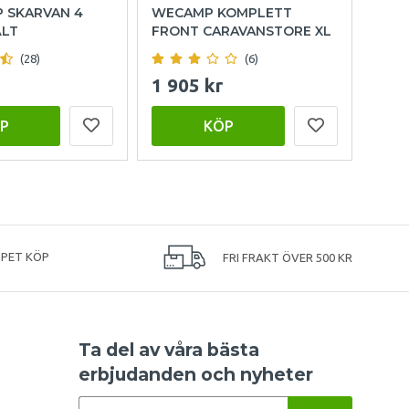
P SKARVAN 4
WECAMP KOMPLETT
OUT
ÄLT
FRONT CARAVANSTORE XL
FAM
(28)
(6)
1 905 kr
15 
P
KÖP
PPET KÖP
FRI FRAKT ÖVER 500 KR
Ta del av våra bästa
erbjudanden och nyheter