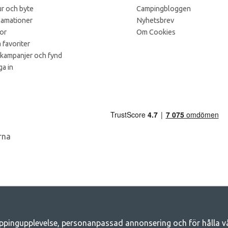
r och byte
Campingbloggen
lamationer
Nyhetsbrev
kor
Om Cookies
 favoriter
 kampanjer och fynd
a in
ppingupplevelse, personanpassad annonsering och för hålla våra
Camping.se - Din butik för camping och ut