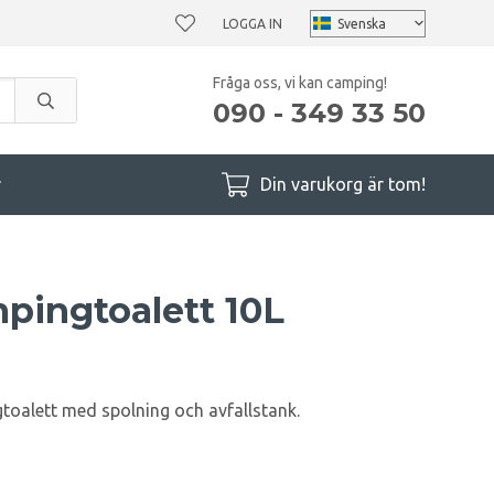
LOGGA IN
Fråga oss, vi kan camping!
090 - 349 33 50
r
Din varukorg är tom!
pingtoalett 10L
oalett med spolning och avfallstank.