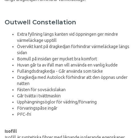
Outwell Constellation
Extra fyllning längs kanten vid öppningen ger mindre
värmeläckage upptill
Övervikt kant på dragkedjan förhindrar värmeläckage längs
sidan
Bomull på insidan ger mycket bra komfort
Huvan går ta av ifall man vill använda en vanlig kudde
Fullängdsdragkedja - Går använda som täcke
Dragkedja med Autolock förhindrar att den öppnas under
natten
Fästen för sovsäckslakan
Går tvätta i tvättmaskin
Upphängningsöglor för vädring/förvaring
Förvaringspåse ingår
PFC-fri
Isofill
Isofill är syntetiska fibrer med liknande isolerande egenskaper