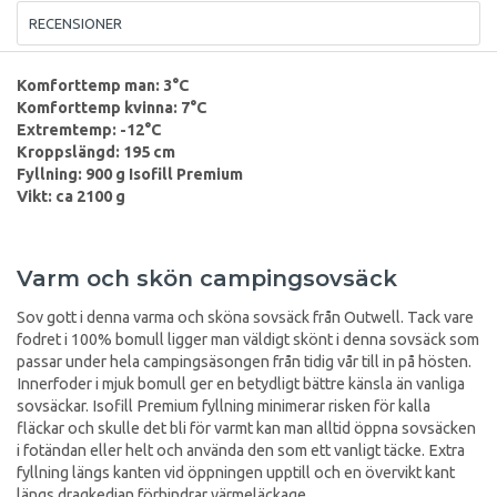
RECENSIONER
Komforttemp man: 3°C
Komforttemp kvinna: 7°C
Extremtemp: -12°C
Kroppslängd: 195 cm
Fyllning: 900 g Isofill Premium
Vikt: ca 2100 g
Varm och skön campingsovsäck
Sov gott i denna varma och sköna sovsäck från Outwell. Tack vare
fodret i 100% bomull ligger man väldigt skönt i denna sovsäck som
passar under hela campingsäsongen från tidig vår till in på hösten.
Innerfoder i mjuk bomull ger en betydligt bättre känsla än vanliga
sovsäckar. Isofill Premium fyllning minimerar risken för kalla
fläckar och skulle det bli för varmt kan man alltid öppna sovsäcken
i fotändan eller helt och använda den som ett vanligt täcke. Extra
fyllning längs kanten vid öppningen upptill och en övervikt kant
längs dragkedjan förhindrar värmeläckage.