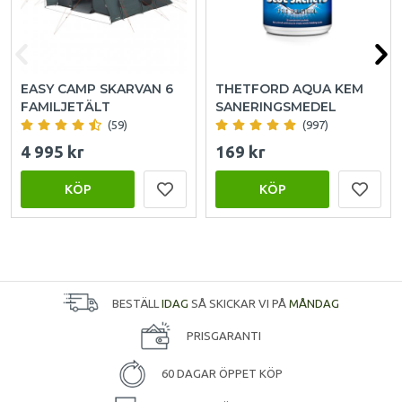
EASY CAMP SKARVAN 6
THETFORD AQUA KEM
FAMILJETÄLT
SANERINGSMEDEL
(59)
(997)
4 995 kr
169 kr
KÖP
KÖP
BESTÄLL
IDAG
SÅ SKICKAR VI PÅ
MÅNDAG
PRISGARANTI
60 DAGAR ÖPPET KÖP