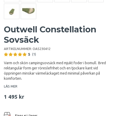
Outwell Constellation
Sovsäck
ARTIKELNUMMER:
OAS230412
5
(1)
Varm och skön campingsovsäck med mjukt foder i bomull. Bred
rektangulär form ger röreslefrihet och en tjockare kant vid
öppningen minskar värmeläckaget med minimal påverkan på
komforten.
LÄS MER
1 495 kr
Finns ej i lager