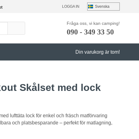
LOGGA IN
Fråga oss, vi kan camping!
090 - 349 33 50
Din varukorg är tom!
out Skålset med lock
r med lufttäta lock för enkel och fräsch matförvaring
bara och platsbesparande – perfekt för matlagning,