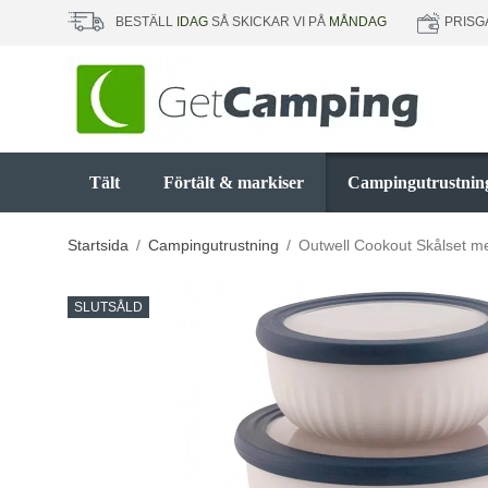
PRISG
BESTÄLL
IDAG
SÅ SKICKAR VI PÅ
MÅNDAG
Tält
Förtält & markiser
Campingutrustnin
Startsida
/
Campingutrustning
/
Outwell Cookout Skålset m
SLUTSÅLD