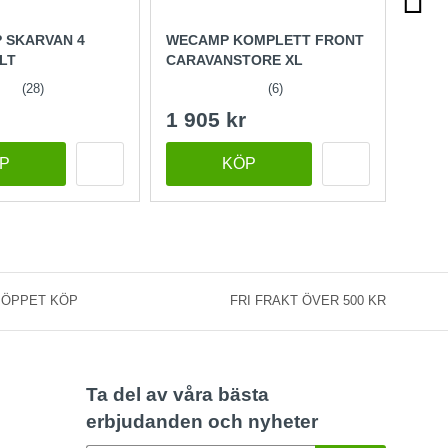
 SKARVAN 4
WECAMP KOMPLETT FRONT
OUTW
LT
CARAVANSTORE XL
FAMI
(28)
(6)
1 905 kr
15 
P
KÖP
 ÖPPET KÖP
FRI FRAKT ÖVER 500 KR
Ta del av våra bästa
erbjudanden och nyheter