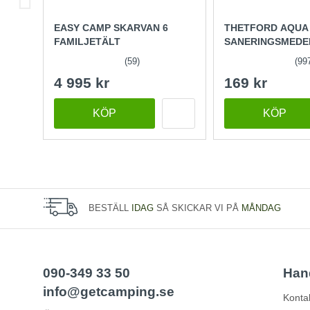
EASY CAMP SKARVAN 6
THETFORD AQUA
FAMILJETÄLT
SANERINGSMEDE
(59)
(99
4 995 kr
169 kr
KÖP
KÖP
BESTÄLL
IDAG
SÅ SKICKAR VI PÅ
MÅNDAG
090-349 33 50
Han
info@getcamping.se
Konta