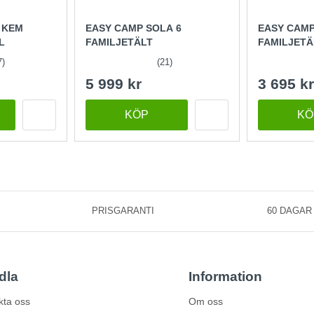
 KEM
EASY CAMP SOLA 6
EASY CAMP
L
FAMILJETÄLT
FAMILJETÄ
7)
(21)
5 999 kr
3 695 kr
KÖP
KÖ
PRISGARANTI
60 DAGAR
dla
Information
kta oss
Om oss