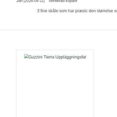
Jan
|
2026-04-11
|
Verifierad köpare
3 fine skåle som har præsic den størrelse s