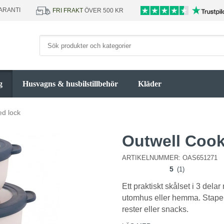
ARANTI
FRI FRAKT
ÖVER 500 KR
g
Husvagns & husbilstillbehör
Kläder
ed lock
Outwell Cook
ARTIKELNUMMER:
OAS651271
5
(1)
Ett praktiskt skålset i 3 dela
utomhus eller hemma. Stapel
rester eller snacks.