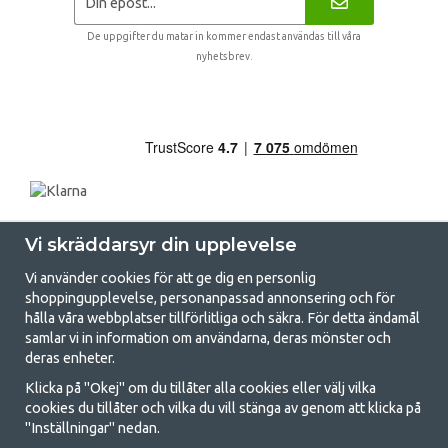
De uppgifter du matar in kommer endast användas till våra
nyhetsbrev.
Vi skräddarsyr din upplevelse
Vi använder cookies för att ge dig en personlig
shoppingupplevelse, personanpassad annonsering och för
hålla våra webbplatser tillförlitliga och säkra. För detta ändamål
samlar vi in information om användarna, deras mönster och
GetCamping.se - Din butik för camping
deras enheter.
och uteliv
Klicka på "Okej" om du tillåter alla cookies eller välj vilka
cookies du tillåter och vilka du vill stänga av genom att klicka på
Att campa kan antingen vara en livsstil eller ett sätt att samla familjen
"Inställningar" nedan.
för ett gemensamt äventyr. Oavsett vilken kategori du tillhör hittar du