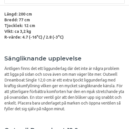
Längd: 200 cm
Bredd: 77 cm
Tjocklek: 12 cm
Vikt: ca 3,2 kg
R-värde:
4.7 (-16
°
C) / 2.8 (-3
°
C)
Sängliknande upplevelse
Äntligen finns det ett liggunderlag där det inte är några problem
att ligga på sidan och sova även om man väger lite mer. Outwell
Dreamboat Single 12,0 cm är ett extra tjockt liggunderlag med
kraftig skumfyllning vilken ger en mycket sängliknande känsla. För
att ytterligare förbättra komforten har den en mjuk stretchande yta
på ovansidan. En stor ventil gör att den blåser upp sig snabbt och
enkelt. Placera bara underlaget på marken och öppna ventilen så
fyller det sig själv på någon minut.