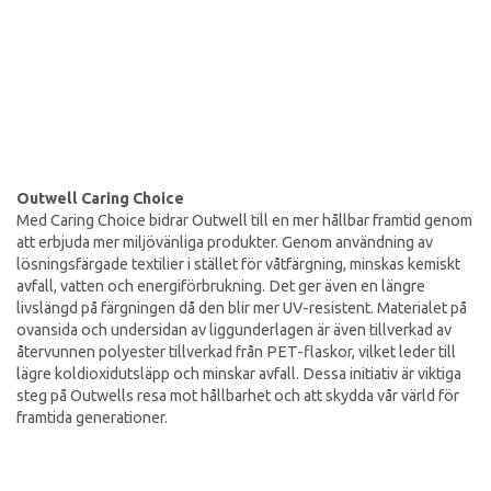
Outwell Caring Choice
Med Caring Choice bidrar Outwell till en mer hållbar framtid genom
att erbjuda mer miljövänliga produkter. Genom användning av
lösningsfärgade textilier i stället för våtfärgning, minskas kemiskt
avfall, vatten och energiförbrukning. Det ger även en längre
livslängd på färgningen då den blir mer UV-resistent. Materialet på
ovansida och undersidan av liggunderlagen är även tillverkad av
återvunnen polyester tillverkad från PET-flaskor, vilket leder till
lägre koldioxidutsläpp och minskar avfall. Dessa initiativ är viktiga
steg på Outwells resa mot hållbarhet och att skydda vår värld för
framtida generationer.