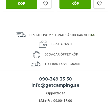
KÖP
KÖP
BESTÄLL INOM
1
TIMME SÅ SKICKAR VI
IDAG
PRISGARANTI
60 DAGAR ÖPPET KÖP
FRI FRAKT ÖVER 500 KR
090-349 33 50
info@getcamping.se
Öppettider
Mån-Fre 09:00-17:00