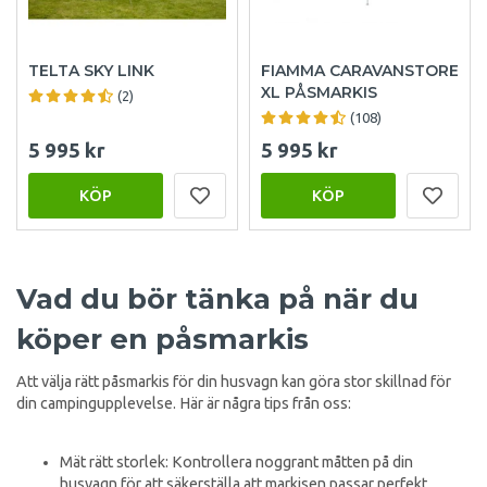
TELTA SKY LINK
FIAMMA CARAVANSTORE
XL PÅSMARKIS
(2)
(108)
5 995 kr
5 995 kr
KÖP
KÖP
Vad du bör tänka på när du
köper en påsmarkis
Att välja rätt påsmarkis för din husvagn kan göra stor skillnad för
din campingupplevelse. Här är några tips från oss:
Mät rätt storlek: Kontrollera noggrant måtten på din
husvagn för att säkerställa att markisen passar perfekt.