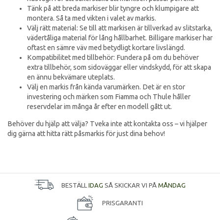
Tänk på att breda markiser blir tyngre och klumpigare att
montera. Så ta med vikten i valet av markis.
Välj rätt material: Se till att markisen är tillverkad av slitstarka,
vädertåliga material för lång hållbarhet. Billigare markiser har
oftast en sämre väv med betydligt kortare livslängd.
Kompatibilitet med tillbehör: Fundera på om du behöver
extra tillbehör, som sidoväggar eller vindskydd, för att skapa
en ännu bekvämare uteplats.
Välj en markis från kända varumärken. Det är en stor
investering och märken som Fiamma och Thule håller
reservdelar im många år efter en modell gått ut.
Behöver du hjälp att välja? Tveka inte att kontakta oss – vi hjälper
dig gärna att hitta rätt påsmarkis för just dina behov!
BESTÄLL
IDAG
SÅ SKICKAR VI PÅ
MÅNDAG
PRISGARANTI