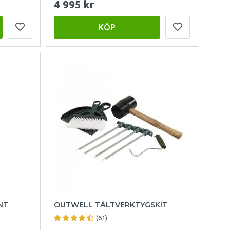
4 995 kr
KÖP
NT
OUTWELL TÄLTVERKTYGSKIT
(61)