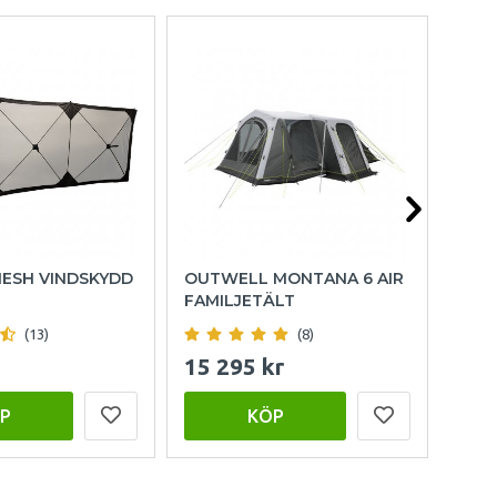
MESH VINDSKYDD
OUTWELL MONTANA 6 AIR
OUT
FAMILJETÄLT
AIR 
(13)
(8)
15 295 kr
11 
P
KÖP