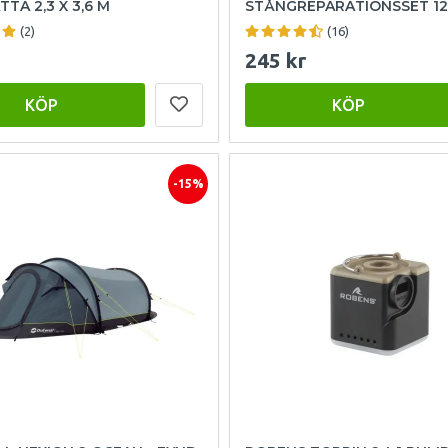
TA 2,3 X 3,6 M
STÅNGREPARATIONSSET 12
(2)
(16)
245 kr
KÖP
KÖP
-15%