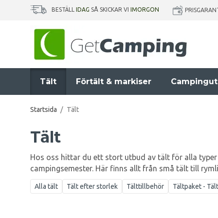
BESTÄLL
IDAG
SÅ SKICKAR VI
IMORGON
PRISGARAN
Tält
Förtält & markiser
Campingut
Startsida
/
Tält
Tält
Hos oss hittar du ett stort utbud av tält för alla typer
campingsemester. Här finns allt från små tält till ryml
Alla tält
Tält efter storlek
Tälttillbehör
Tältpaket - Täl