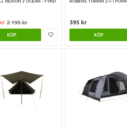
L NEXION 2 OCEAN - FYND
ROBENS TORRIN 2-I-1 PUM
kr
395 kr
2 195 kr
KÖP
KÖP