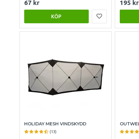
67 kr
195 kr
KÖP
HOLIDAY MESH VINDSKYDD
OUTWEL
(13)