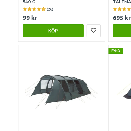
540 G
TÄLTMAT
(26)
99 kr
695 kr
KÖP
FYND