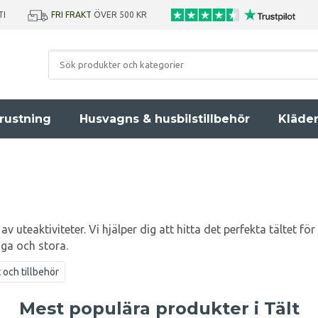
TI
FRI FRAKT
ÖVER 500 KR
rustning
Husvagns & husbilstillbehör
Kläde
 av uteaktiviteter. Vi hjälper dig att hitta det perfekta tältet fö
iga och stora.
t och tillbehör
Mest populära produkter i Tält