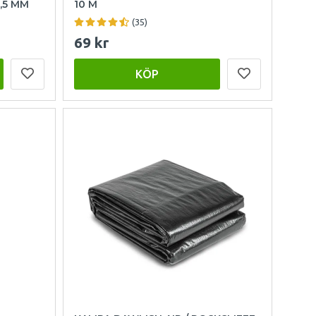
,5 MM
10 M
(35)
69 kr
KÖP