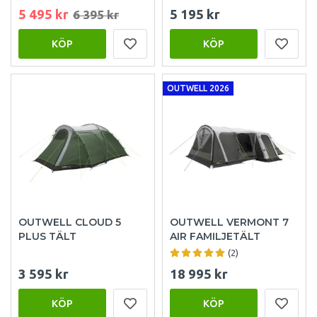
5 495 kr
5 195 kr
6 395 kr
KÖP
KÖP
OUTWELL 2026
OUTWELL CLOUD 5
OUTWELL VERMONT 7
PLUS TÄLT
AIR FAMILJETÄLT
(2)
3 595 kr
18 995 kr
KÖP
KÖP