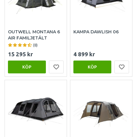
OUTWELL MONTANA 6
KAMPA DAWLISH 06
AIR FAMILJETÄLT
(8)
15 295 kr
4 899 kr
KÖP
KÖP