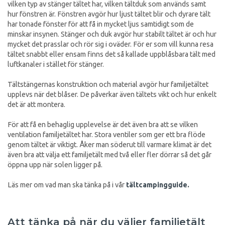
vilken typ av stänger tältet har, vilken tältduk som används samt
hur fönstren är. Fönstren avgör hur ljust tältet blir och dyrare tält
har tonade fönster för att få in mycket ljus samtidigt som de
minskar insynen. Stänger och duk avgör hur stabilt tältet är och hur
mycket det prasslar och rör sig i oväder. För er som vill kunna resa
tältet snabbt eller ensam finns det så kallade uppblåsbara tält med
luftkanaler i stället för stänger.
Tältstängernas konstruktion och material avgör hur familjetältet
upplevs när det blåser. De påverkar även tältets vikt och hur enkelt
det är att montera.
För att få en behaglig upplevelse är det även bra att se vilken
ventilation familjetältet har. Stora ventiler som ger ett bra flöde
genom tältet är viktigt. Åker man söderut till varmare klimat är det
även bra att välja ett familjetält med två eller fler dörrar så det går
öppna upp när solen ligger på.
Läs mer om vad man ska tänka på i vår
tältcampingguide.
Att tänka på när du väljer familjetält