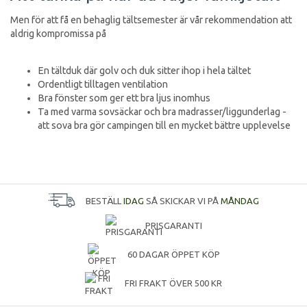
Men för att få en behaglig tältsemester är vår rekommendation att
aldrig kompromissa på
En tältduk där golv och duk sitter ihop i hela tältet
Ordentligt tilltagen ventilation
Bra fönster som ger ett bra ljus inomhus
Ta med varma sovsäckar och bra madrasser/liggunderlag -
att sova bra gör campingen till en mycket bättre upplevelse
BESTÄLL
IDAG
SÅ SKICKAR VI PÅ
MÅNDAG
PRISGARANTI
60 DAGAR ÖPPET KÖP
FRI FRAKT ÖVER 500 KR