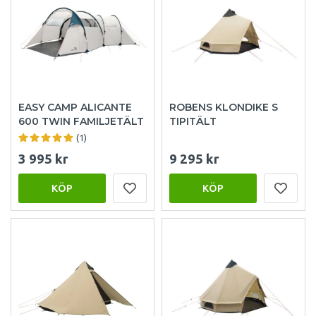
EASY CAMP ALICANTE
ROBENS KLONDIKE S
600 TWIN FAMILJETÄLT
TIPITÄLT
(1)
3 995 kr
9 295 kr
KÖP
KÖP