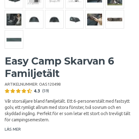
Easy Camp Skarvan 6
Familjetält
ARTIKELNUMMER:
OAS120498
4.3
(59)
Vår storsäljare bland familjetält. Ett 6-personerstält med fastsytt
golv, ett rymligt allrum med stora fönster, två sovrum och en
skyddad ingång. Perfekt för er som letar ett stort och trevligt tält
för campingsemestern.
LÄS MER