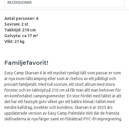
RECENSIONER
Antal personer: 6
Sovrum: 2 st
Takhöjd: 210 cm
Golvyta: ca 17 m²
Vikt: 21 kg
Familjefavorit!
Easy Camp Skarvan 6 är ett mycket rymligt tält som passar er som
är nya inom tältcamping eller som är i behov av ett pålitligt och
prisvärt familjetält. Med två sovrum, ett stort allrum med stora
fönster och en takhöjd på 210 cm så får man allt man behöver för
en komfortabel campingsemester. En stor fördel med tältet är att
det har ett fastsytt golv vilket ger ett bättre klimat i tältet med
mindre kalldrag, insekter och kondens. Skarvan 6 är 2025 års
uppdaterade version av Easy Camp Palmdale 600 där de främsta
skillnaderna är nya färger samt en föbättrad PFC-fri impregnering.