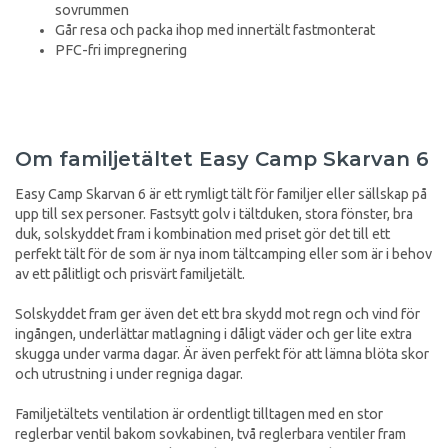
sovrummen
Går resa och packa ihop med innertält fastmonterat
PFC-fri impregnering
Om familjetältet Easy Camp Skarvan 6
Easy Camp Skarvan 6 är ett rymligt tält för familjer eller sällskap på
upp till sex personer. Fastsytt golv i tältduken, stora fönster, bra
duk, solskyddet fram i kombination med priset gör det till ett
perfekt tält för de som är nya inom tältcamping eller som är i behov
av ett pålitligt och prisvärt familjetält.
Solskyddet fram ger även det ett bra skydd mot regn och vind för
ingången, underlättar matlagning i dåligt väder och ger lite extra
skugga under varma dagar. Är även perfekt för att lämna blöta skor
och utrustning i under regniga dagar.
Familjetältets ventilation är ordentligt tilltagen med en stor
reglerbar ventil bakom sovkabinen, två reglerbara ventiler fram