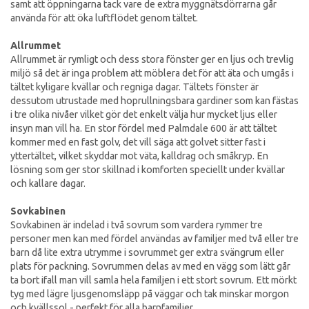
samt att öppningarna tack vare de extra myggnätsdörrarna går
använda för att öka luftflödet genom tältet.
Allrummet
Allrummet är rymligt och dess stora fönster ger en ljus och trevlig
miljö så det är inga problem att möblera det för att äta och umgås i
tältet kyligare kvällar och regniga dagar. Tältets fönster är
dessutom utrustade med hoprullningsbara gardiner som kan fästas
i tre olika nivåer vilket gör det enkelt välja hur mycket ljus eller
insyn man vill ha. En stor fördel med Palmdale 600 är att tältet
kommer med en fast golv, det vill säga att golvet sitter fast i
yttertältet, vilket skyddar mot väta, kalldrag och småkryp. En
lösning som ger stor skillnad i komforten speciellt under kvällar
och kallare dagar.
Sovkabinen
Sovkabinen är indelad i två sovrum som vardera rymmer tre
personer men kan med fördel användas av familjer med två eller tre
barn då lite extra utrymme i sovrummet ger extra svängrum eller
plats för packning. Sovrummen delas av med en vägg som lätt går
ta bort ifall man vill samla hela familjen i ett stort sovrum. Ett mörkt
tyg med lägre ljusgenomsläpp på väggar och tak minskar morgon
och kvällssol - perfekt för alla barnfamiljer.