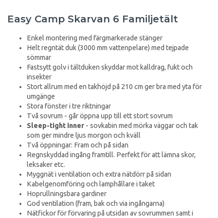
Easy Camp Skarvan 6 Familjetält
Enkel montering med färgmarkerade stänger
Helt regntät duk (3000 mm vattenpelare) med tejpade
sömmar
Fastsytt golv i tältduken skyddar mot kalldrag, fukt och
insekter
Stort allrum med en takhöjd på 210 cm ger bra med yta för
umgänge
Stora fönster i tre riktningar
Två sovrum - går öppna upp till ett stort sovrum
Sleep-tight inner
- sovkabin med mörka väggar och tak
som ger mindre ljus morgon och kväll
Två öppningar: Fram och på sidan
Regnskyddad ingång framtill. Perfekt för att lämna skor,
leksaker etc.
Myggnät i ventilation och extra nätdörr på sidan
Kabelgenomföring och lamphållare i taket
Hoprullningsbara gardiner
God ventilation (fram, bak och via ingångarna)
Nätfickor för förvaring på utsidan av sovrummen samt i