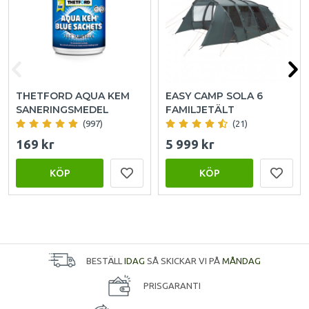
THETFORD AQUA KEM
EASY CAMP SOLA 6
SANERINGSMEDEL
FAMILJETÄLT
(997)
(21)
169 kr
5 999 kr
KÖP
KÖP
BESTÄLL
IDAG
SÅ SKICKAR VI PÅ
MÅNDAG
PRISGARANTI