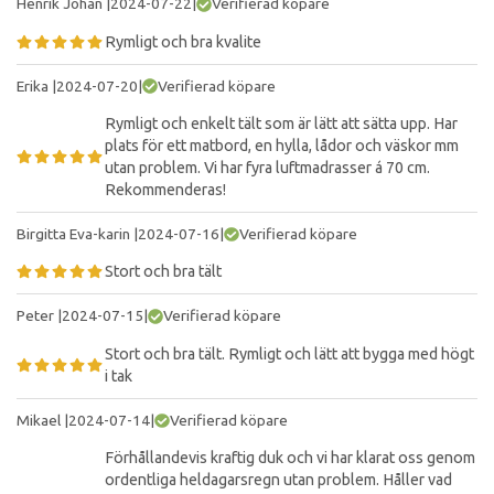
Henrik Johan
|
2024-07-22
|
Verifierad köpare
Rymligt och bra kvalite
Erika
|
2024-07-20
|
Verifierad köpare
Rymligt och enkelt tält som är lätt att sätta upp. Har
plats för ett matbord, en hylla, lådor och väskor mm
utan problem. Vi har fyra luftmadrasser á 70 cm.
Rekommenderas!
Birgitta Eva-karin
|
2024-07-16
|
Verifierad köpare
Stort och bra tält
Peter
|
2024-07-15
|
Verifierad köpare
Stort och bra tält. Rymligt och lätt att bygga med högt
i tak
Mikael
|
2024-07-14
|
Verifierad köpare
Förhållandevis kraftig duk och vi har klarat oss genom
ordentliga heldagarsregn utan problem. Håller vad