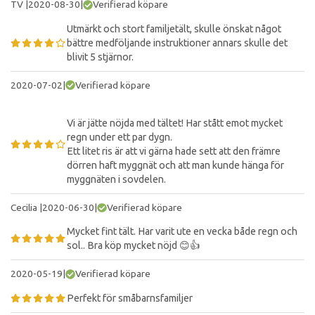
TV
|
2020-08-30
|
Verifierad köpare
Utmärkt och stort familjetält, skulle önskat något
bättre medföljande instruktioner annars skulle det
blivit 5 stjärnor.
2020-07-02
|
Verifierad köpare
Vi är jätte nöjda med tältet! Har stått emot mycket
regn under ett par dygn.
Ett litet ris är att vi gärna hade sett att den främre
dörren haft myggnät och att man kunde hänga för
myggnäten i sovdelen.
Cecilia
|
2020-06-30
|
Verifierad köpare
Mycket fint tält. Har varit ute en vecka både regn och
sol.. Bra köp mycket nöjd 😊👍
2020-05-19
|
Verifierad köpare
Perfekt för småbarnsfamiljer