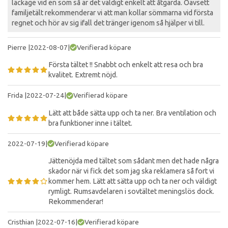
läckage vid en söm så är det väldigt enkelt att åtgärda. Oavsett
familjetält rekommenderar vi att man kollar sömmarna vid första
regnet och hör av sig ifall det tränger igenom så hjälper vi till.
Pierre
|
2022-08-07
|
Verifierad köpare
Första tältet !! Snabbt och enkelt att resa och bra
kvalitet. Extremt nöjd.
Frida
|
2022-07-24
|
Verifierad köpare
Lätt att både sätta upp och ta ner. Bra ventilation och
bra funktioner inne i tältet.
2022-07-19
|
Verifierad köpare
Jättenöjda med tältet som sådant men det hade några
skador när vi fick det som jag ska reklamera så fort vi
kommer hem. Lätt att sätta upp och ta ner och väldigt
rymligt. Rumsavdelaren i sovtältet meningslös dock.
Rekommenderar!
Cristhian
|
2022-07-16
|
Verifierad köpare