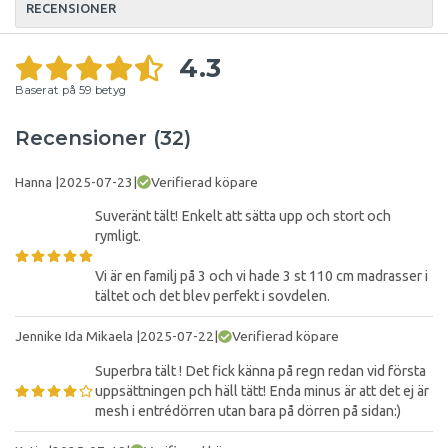
RECENSIONER
4.3
Baserat på
59
betyg
Recensioner (32)
Hanna
|
2025-07-23
|
Verifierad köpare
Suveränt tält! Enkelt att sätta upp och stort och
rymligt.
Vi är en familj på 3 och vi hade 3 st 110 cm madrasser i
tältet och det blev perfekt i sovdelen.
Jennike Ida Mikaela
|
2025-07-22
|
Verifierad köpare
Superbra tält ! Det fick känna på regn redan vid första
uppsättningen pch häll tätt! Enda minus är att det ej är
mesh i entrédörren utan bara på dörren på sidan:)