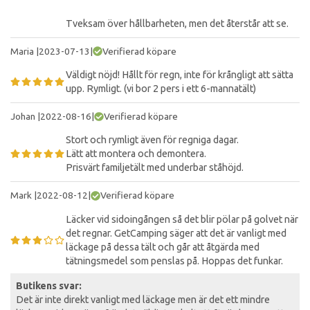
Tveksam över hållbarheten, men det återstår att se.
Maria
|
2023-07-13
|
Verifierad köpare
Väldigt nöjd! Hållt för regn, inte för krångligt att sätta
upp. Rymligt. (vi bor 2 pers i ett 6-mannatält)
Johan
|
2022-08-16
|
Verifierad köpare
Stort och rymligt även för regniga dagar.
Lätt att montera och demontera.
Prisvärt familjetält med underbar ståhöjd.
Mark
|
2022-08-12
|
Verifierad köpare
Läcker vid sidoingången så det blir pölar på golvet när
det regnar. GetCamping säger att det är vanligt med
läckage på dessa tält och går att åtgärda med
tätningsmedel som penslas på. Hoppas det funkar.
Butikens svar:
Det är inte direkt vanligt med läckage men är det ett mindre