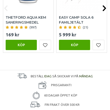
THETFORD AQUA KEM
EASY CAMP SOLA 6
SANERINGSMEDEL
FAMILJETÄLT
(997)
(21)
169 kr
5 999 kr
KÖP
KÖP
BESTÄLL
IDAG
SÅ SKICKAR VI PÅ
MÅNDAG
PRISGARANTI
60 DAGAR ÖPPET KÖP
FRI FRAKT ÖVER 500 KR