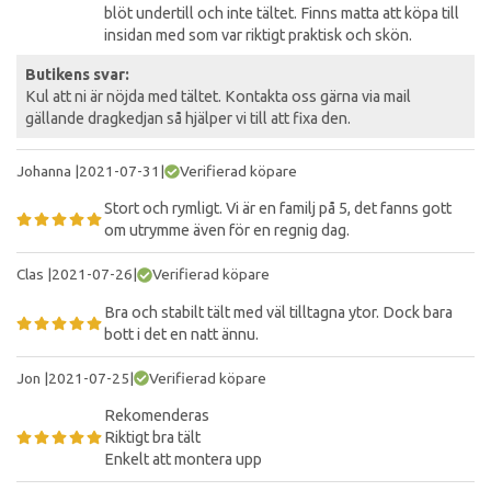
blöt undertill och inte tältet. Finns matta att köpa till
insidan med som var riktigt praktisk och skön.
Butikens svar:
Kul att ni är nöjda med tältet. Kontakta oss gärna via mail
gällande dragkedjan så hjälper vi till att fixa den.
Johanna
|
2021-07-31
|
Verifierad köpare
Stort och rymligt. Vi är en familj på 5, det fanns gott
om utrymme även för en regnig dag.
Clas
|
2021-07-26
|
Verifierad köpare
Bra och stabilt tält med väl tilltagna ytor. Dock bara
bott i det en natt ännu.
Jon
|
2021-07-25
|
Verifierad köpare
Rekomenderas
Riktigt bra tält
Enkelt att montera upp