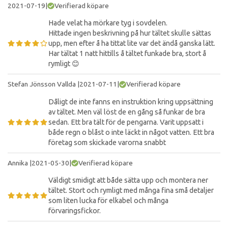
2021-07-19
|
Verifierad köpare
Hade velat ha mörkare tyg i sovdelen.
Hittade ingen beskrivning på hur tältet skulle sättas
upp, men efter å ha tittat lite var det ändå ganska lätt.
Har tältat 1 natt hittills å tältet funkade bra, stort å
rymligt 😊
Stefan Jönsson Vallda
|
2021-07-11
|
Verifierad köpare
Dåligt de inte fanns en instruktion kring uppsättning
av tältet. Men väl löst de en gång så funkar de bra
sedan. Ett bra tält för de pengarna. Varit uppsatt i
både regn o blåst o inte läckt in något vatten. Ett bra
företag som skickade varorna snabbt
Annika
|
2021-05-30
|
Verifierad köpare
Väldigt smidigt att både sätta upp och montera ner
tältet. Stort och rymligt med många fina små detaljer
som liten lucka för elkabel och många
förvaringsfickor.