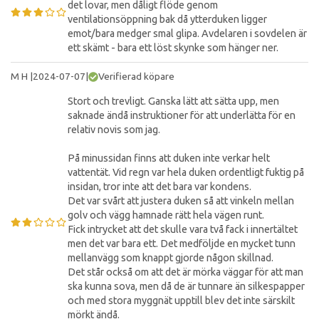
det lovar, men dåligt flöde genom
ventilationsöppning bak då ytterduken ligger
emot/bara medger smal glipa. Avdelaren i sovdelen är
ett skämt - bara ett löst skynke som hänger ner.
M H
|
2024-07-07
|
Verifierad köpare
Stort och trevligt. Ganska lätt att sätta upp, men
saknade ändå instruktioner för att underlätta för en
relativ novis som jag.
På minussidan finns att duken inte verkar helt
vattentät. Vid regn var hela duken ordentligt fuktig på
insidan, tror inte att det bara var kondens.
Det var svårt att justera duken så att vinkeln mellan
golv och vägg hamnade rätt hela vägen runt.
Fick intrycket att det skulle vara två fack i innertältet
men det var bara ett. Det medföljde en mycket tunn
mellanvägg som knappt gjorde någon skillnad.
Det står också om att det är mörka väggar för att man
ska kunna sova, men då de är tunnare än silkespapper
och med stora myggnät upptill blev det inte särskilt
mörkt ändå.