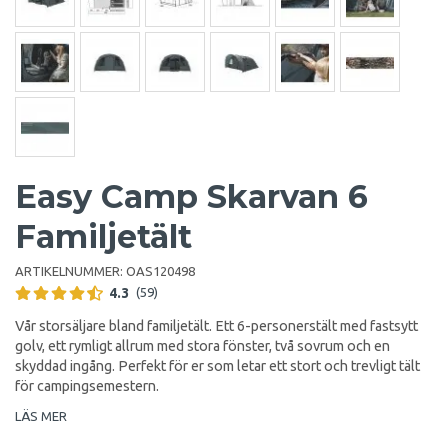
Easy Camp Skarvan 6
Familjetält
ARTIKELNUMMER:
OAS120498
4.3
(59)
Vår storsäljare bland familjetält. Ett 6-personerstält med fastsytt
golv, ett rymligt allrum med stora fönster, två sovrum och en
skyddad ingång. Perfekt för er som letar ett stort och trevligt tält
för campingsemestern.
LÄS MER