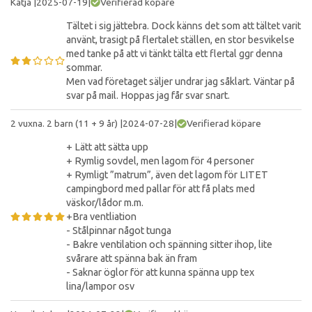
Katja
|
2025-07-19
|
Verifierad köpare
Tältet i sig jättebra. Dock känns det som att tältet varit
använt, trasigt på flertalet ställen, en stor besvikelse
med tanke på att vi tänkt tälta ett flertal ggr denna
sommar.
Men vad företaget säljer undrar jag såklart. Väntar på
svar på mail. Hoppas jag får svar snart.
2 vuxna. 2 barn (11 + 9 år)
|
2024-07-28
|
Verifierad köpare
+ Lätt att sätta upp
+ Rymlig sovdel, men lagom för 4 personer
+ Rymligt ”matrum”, även det lagom för LITET
campingbord med pallar för att få plats med
väskor/lådor m.m.
+Bra ventliation
- Stålpinnar något tunga
- Bakre ventilation och spänning sitter ihop, lite
svårare att spänna bak än fram
- Saknar öglor för att kunna spänna upp tex
lina/lampor osv