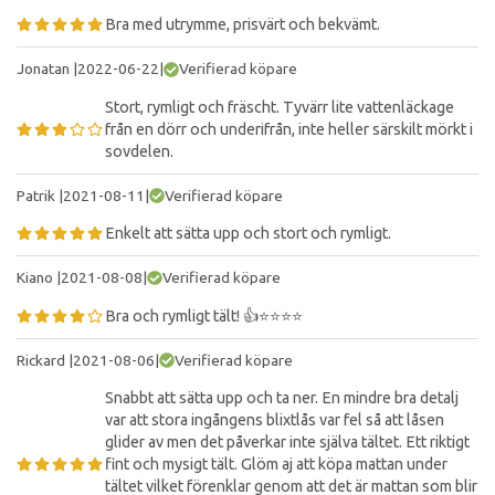
Bra med utrymme, prisvärt och bekvämt.
Jonatan
|
2022-06-22
|
Verifierad köpare
Stort, rymligt och fräscht. Tyvärr lite vattenläckage
från en dörr och underifrån, inte heller särskilt mörkt i
sovdelen.
Patrik
|
2021-08-11
|
Verifierad köpare
Enkelt att sätta upp och stort och rymligt.
Kiano
|
2021-08-08
|
Verifierad köpare
Bra och rymligt tält! 👍⭐️⭐️⭐️⭐️
Rickard
|
2021-08-06
|
Verifierad köpare
Snabbt att sätta upp och ta ner. En mindre bra detalj
var att stora ingångens blixtlås var fel så att låsen
glider av men det påverkar inte själva tältet. Ett riktigt
fint och mysigt tält. Glöm aj att köpa mattan under
tältet vilket förenklar genom att det är mattan som blir