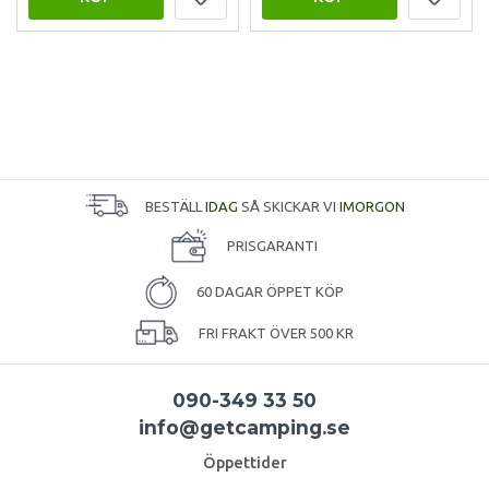
BESTÄLL
IDAG
SÅ SKICKAR VI
IMORGON
PRISGARANTI
60 DAGAR ÖPPET KÖP
FRI FRAKT ÖVER 500 KR
090-349 33 50
info@getcamping.se
Öppettider