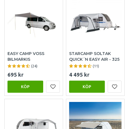
EASY CAMP VOSS
STARCAMP SOLTAK
BILMARKIS
QUICK´N EASY AIR - 325
(24)
(11)
695 kr
4 495 kr
KÖP
KÖP