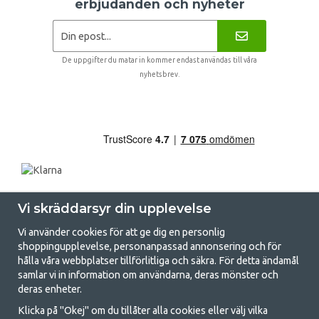
erbjudanden och nyheter
De uppgifter du matar in kommer endast användas till våra
nyhetsbrev.
Vi skräddarsyr din upplevelse
Vi använder cookies för att ge dig en personlig
shoppingupplevelse, personanpassad annonsering och för
hålla våra webbplatser tillförlitliga och säkra. För detta ändamål
samlar vi in information om användarna, deras mönster och
GetCamping.se - Din butik för camping
deras enheter.
och uteliv
Klicka på "Okej" om du tillåter alla cookies eller välj vilka