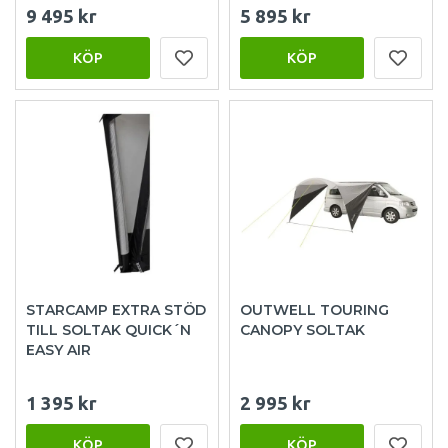
9 495 kr
5 895 kr
KÖP
KÖP
STARCAMP EXTRA STÖD
OUTWELL TOURING
TILL SOLTAK QUICK´N
CANOPY SOLTAK
EASY AIR
1 395 kr
2 995 kr
KÖP
KÖP