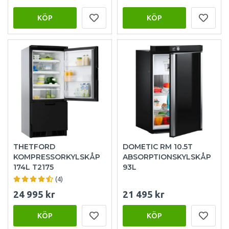
KÖP
KÖP
THETFORD
DOMETIC RM 10.5T
KOMPRESSORKYLSKÅP
ABSORPTIONSKYLSKÅP
174L T2175
93L
(4)
24 995 kr
21 495 kr
KÖP
KÖP