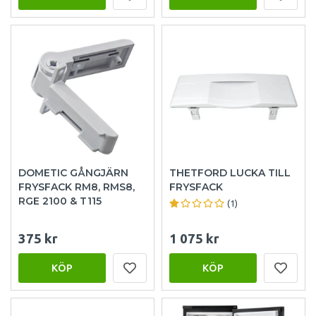
DOMETIC GÅNGJÄRN
THETFORD LUCKA TILL
FRYSFACK RM8, RMS8,
FRYSFACK
RGE 2100 & T115
(1)
375 kr
1 075 kr
KÖP
KÖP