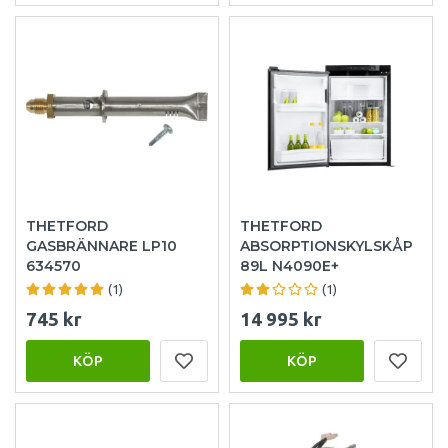
THETFORD
THETFORD
GASBRÄNNARE LP10
ABSORPTIONSKYLSKÅP
634570
89L N4090E+
(1)
(1)
745 kr
14 995 kr
KÖP
KÖP