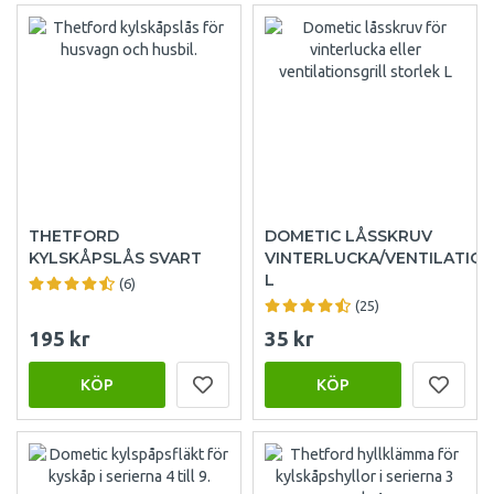
THETFORD
DOMETIC LÅSSKRUV
KYLSKÅPSLÅS SVART
VINTERLUCKA/VENTILATION
L
(6)
(25)
195 kr
35 kr
KÖP
KÖP