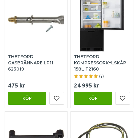
THETFORD
THETFORD
GASBRÄNNARE LP11
KOMPRESSORKYLSKÅP
623019
158L T2160
(2)
475 kr
24 995 kr
KÖP
KÖP