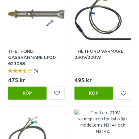
THETFORD
THETFORD VÄRMARE
GASBRÄNNARE LP30
230V/220W
623058
(3)
475 kr
495 kr
KÖP
KÖP