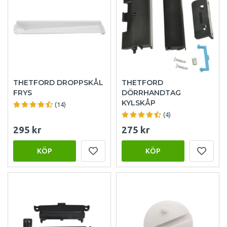
THETFORD DROPPSKÅL
THETFORD
FRYS
DÖRRHANDTAG
KYLSKÅP
(14)
(4)
295 kr
275 kr
KÖP
KÖP