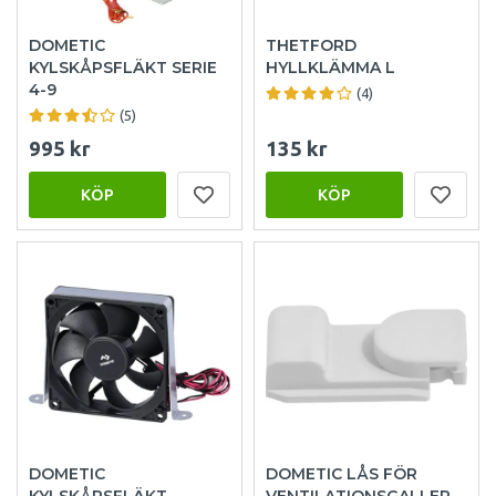
DOMETIC
THETFORD
KYLSKÅPSFLÄKT SERIE
HYLLKLÄMMA L
4-9
(4)
(5)
995 kr
135 kr
KÖP
KÖP
DOMETIC
DOMETIC LÅS FÖR
KYLSKÅPSFLÄKT
VENTILATIONSGALLER