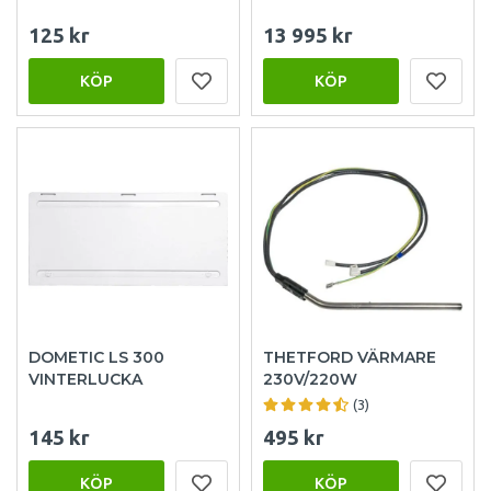
125 kr
13 995 kr
KÖP
KÖP
DOMETIC LS 300
THETFORD VÄRMARE
VINTERLUCKA
230V/220W
(3)
145 kr
495 kr
KÖP
KÖP