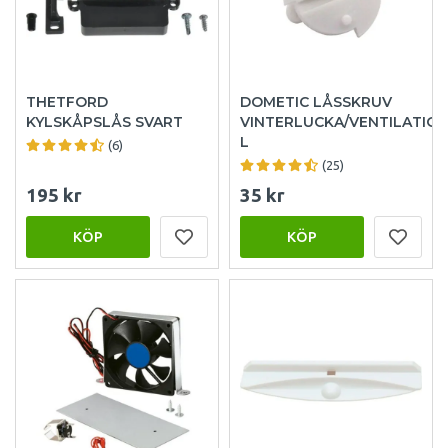
THETFORD
DOMETIC LÅSSKRUV
KYLSKÅPSLÅS SVART
VINTERLUCKA/VENTILATION
L
(6)
(25)
195 kr
35 kr
KÖP
KÖP