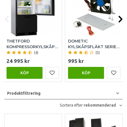
THETFORD
DOMETIC
KOMPRESSORKYLSKÅP
KYLSKÅPSFLÄKT SERIE
174L T2175
4-9
(4)
(5)
24 995 kr
995 kr
KÖP
KÖP
Produktfiltrering
Sortera efter
rekommenderad