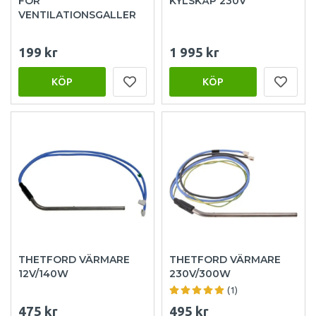
FÖR
KYLSKÅP 230V
VENTILATIONSGALLER
199 kr
1 995 kr
KÖP
KÖP
THETFORD VÄRMARE
THETFORD VÄRMARE
12V/140W
230V/300W
(1)
475 kr
495 kr