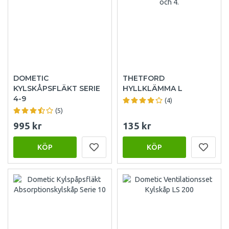
DOMETIC
THETFORD
KYLSKÅPSFLÄKT SERIE
HYLLKLÄMMA L
4-9
(4)
(5)
995 kr
135 kr
KÖP
KÖP