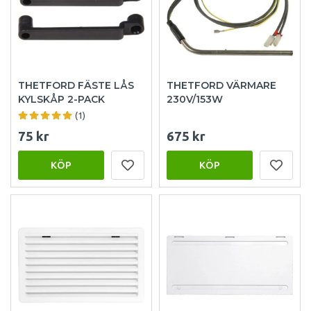
THETFORD FÄSTE LÅS
THETFORD VÄRMARE
KYLSKÅP 2-PACK
230V/153W
(1)
75 kr
675 kr
KÖP
KÖP