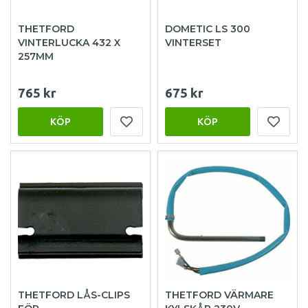
THETFORD
DOMETIC LS 300
VINTERLUCKA 432 X
VINTERSET
257MM
765 kr
675 kr
KÖP
KÖP
THETFORD LÅS-CLIPS
THETFORD VÄRMARE