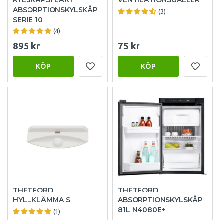
ABSORPTIONSKYLSKÅP
(3)
SERIE 10
(4)
895 kr
75 kr
KÖP
KÖP
THETFORD
THETFORD
HYLLKLÄMMA S
ABSORPTIONSKYLSKÅP
81L N4080E+
(1)