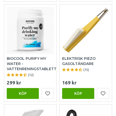
BIOCOOL PURIFY MY
ELEKTRISK PIEZO
WATER -
GASOLTÄNDARE
VATTENRENINGSTABLETTER
(15)
(12)
299 kr
169 kr
KÖP
KÖP