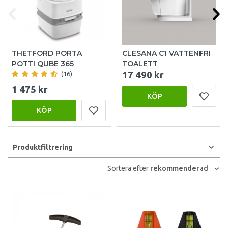
THETFORD PORTA
CLESANA C1 VATTENFRI
POTTI QUBE 365
TOALETT
17 490 kr
(16)
1 475 kr
KÖP
KÖP
Produktfiltrering
Sortera efter
rekommenderad