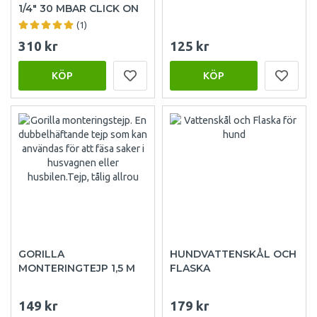
1/4" 30 MBAR CLICK ON
(1)
310 kr
125 kr
KÖP
KÖP
GORILLA
HUNDVATTENSKÅL OCH
MONTERINGTEJP 1,5 M
FLASKA
149 kr
179 kr