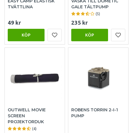
EASY CAMP ELASTISK
VÄSKA TILL DOMETIC
TVÄTTLINA
GALE TÄLTPUMP
(5)
49 kr
235 kr
KÖP
KÖP
OUTWELL MOVIE
ROBENS TORRIN 2-I-1
SCREEN
PUMP
PROJEKTORDUK
(4)