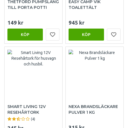
THETFORD PUMPSLANG
EASY CAMP VIK
TILL PORTA POTTI
TOALETTÄLT
149 kr
945 kr
KÖP
KÖP
SMART LIVING 12V
NEXA BRANDSLÄCKARE
RESEHÅRTORK
PULVER 1 KG
(4)
315 kr