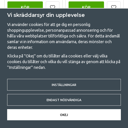
KÖP
KÖP
Vi skräddarsyr din upplevelse
Vi använder cookies för att ge dig en personlig
shoppingupplevelse, personanpassad annonsering och för
hålla våra webbplatser tillförlitliga och säkra. För detta ändamål
samlar vi in information om användarna, deras mönster och
deras enheter.
Klicka på "Okej" om du tillåter alla cookies eller välj vilka
cookies du tillåter och vilka du vill stänga av genom att klicka på
"Inställningar" nedan.
PINEWOOD
2117 SUP
HUNDSPORTS VÄST 2,0
TOURINGHYBRID 11,5DL
INSTÄLLNINGAR
DAM SVART
(1)
ENDAST NÖDVÄNDIGA
1 395 kr
7 499 kr
OKEJ
KÖP
KÖP