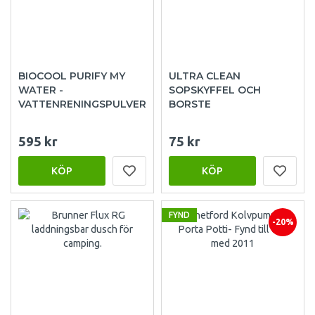
BIOCOOL PURIFY MY
ULTRA CLEAN
WATER -
SOPSKYFFEL OCH
VATTENRENINGSPULVER
BORSTE
595 kr
75 kr
KÖP
KÖP
FYND
-20%