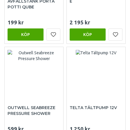
AVFALLSTANK PORTA
E
POTTI QUBE
199 kr
2 195 kr
KÖP
KÖP
OUTWELL SEABREEZE
TELTA TÄLTPUMP 12V
PRESSURE SHOWER
599 kr
1 250 kr