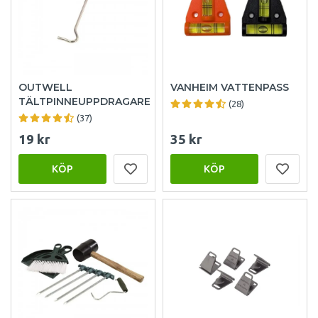
OUTWELL
VANHEIM VATTENPASS
TÄLTPINNEUPPDRAGARE
(28)
(37)
19 kr
35 kr
KÖP
KÖP