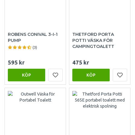
ROBENS CONIVAL 3-I-1
THETFORD PORTA
PUMP
POTTI VÄSKA FÖR
CAMPINGTOALETT
(3)
595 kr
475 kr
KÖP
KÖP