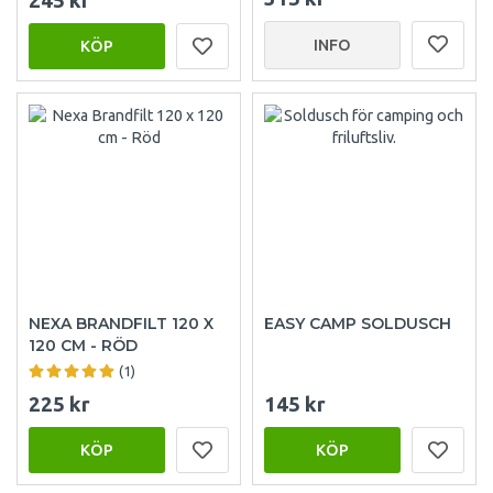
245 kr
INFO
KÖP
NEXA BRANDFILT 120 X
EASY CAMP SOLDUSCH
120 CM - RÖD
(1)
225 kr
145 kr
KÖP
KÖP