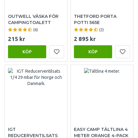
OUTWELL VÄSKA FÖR
THETFORD PORTA
CAMPINGTOALETT
POTTI 565E
(6)
(2)
215 kr
2 895 kr
KÖP
KÖP
IGT
EASY CAMP TÄLTLINA 4
REDUCERVENTILSATS
METER ORANGE 4-PACK