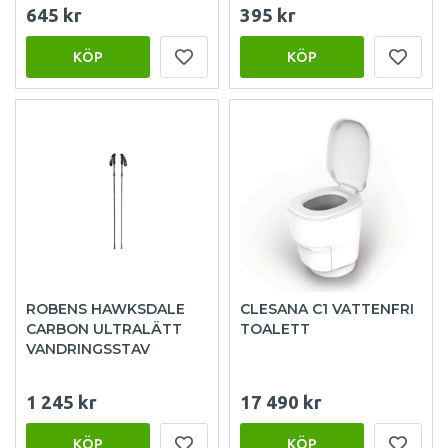
645 kr
395 kr
KÖP
KÖP
ROBENS HAWKSDALE
CLESANA C1 VATTENFRI
CARBON ULTRALÄTT
TOALETT
VANDRINGSSTAV
1 245 kr
17 490 kr
KÖP
KÖP