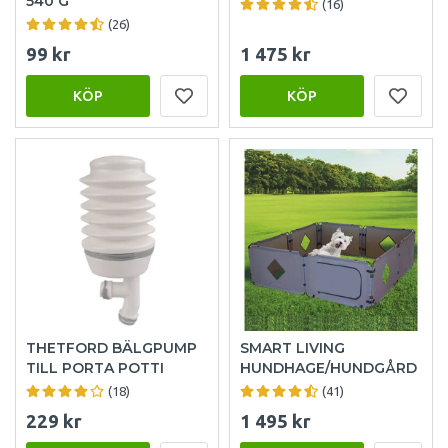
540 G
(16)
(26)
99 kr
1 475 kr
KÖP
KÖP
THETFORD BÄLGPUMP
SMART LIVING
TILL PORTA POTTI
HUNDHAGE/HUNDGÅRD
(18)
(41)
229 kr
1 495 kr