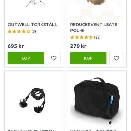
OUTWELL TORKSTÄLL
REDUCERVENTILSATS
POL-8
(3)
(22)
695 kr
279 kr
KÖP
KÖP