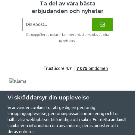
Ta del av våra bästa
erbjudanden och nyheter
De uppgifter du matar in kommer endast användas till våra
nyhetsbrev.
Vi skräddarsyr din upplevelse
Vi använder cookies för att ge dig en personlig
shoppingupplevelse, personanpassad annonsering och för
hålla våra webbplatser tillförlitliga och säkra. För detta ändamål
samlar vi in information om användarna, deras mönster och
GetCamping.se - Din butik för camping
deras enheter.