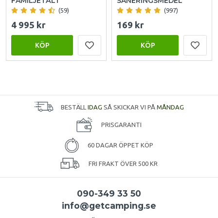
FAMILJETÄLT
SANERINGSMEDEL
(59)
(997)
4 995 kr
169 kr
KÖP
KÖP
BESTÄLL
IDAG
SÅ SKICKAR VI PÅ
MÅNDAG
PRISGARANTI
60 DAGAR ÖPPET KÖP
FRI FRAKT ÖVER 500 KR
090-349 33 50
info@getcamping.se