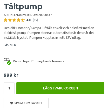
Tältpump
ARTIKELNUMMER:
DO9120000437
4.8
(19)
Res ditt Dometic/Kampa lufttält enkelt och bekvämt med en
elektrisk pump. Pumpen stannar automatiskt när den når det
inställda trycket. Pumpen kopplas in i ett 12V uttag.
LÄS MER
Finns i lager för omgående leverans
999 kr
LÄGG I VARUKORGEN
SPARA SOM FAVORIT