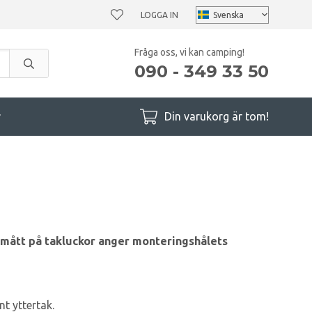
LOGGA IN
Fråga oss, vi kan camping!
090 - 349 33 50
r
Din varukorg är tom!
 mått på takluckor anger monteringshålets
t yttertak.