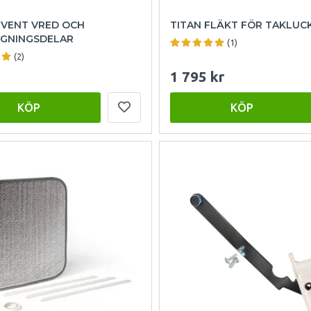
 VENT VRED OCH
TITAN FLÄKT FÖR TAKLUC
GNINGSDELAR
(1)
(2)
1 795 kr
KÖP
KÖP