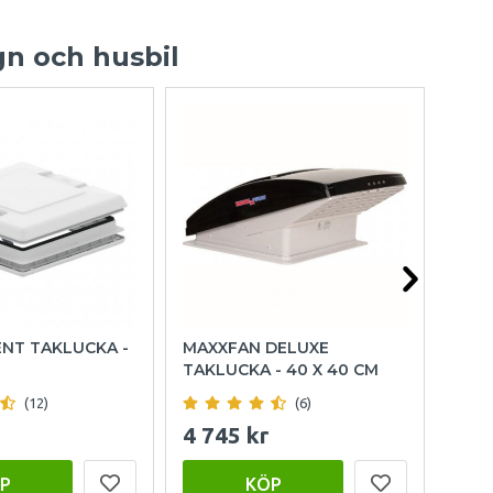
gn och husbil
ENT TAKLUCKA -
MAXXFAN DELUXE
DOME
TAKLUCKA - 40 X 40 CM
TAKL
(12)
(6)
4 745 kr
1 8
P
KÖP