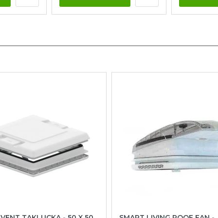
VENT TAKLUCKA - 50 X 50
SMART LIVING ROOF FAN -