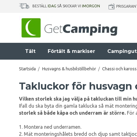
BESTÄLL
IDAG
SÅ SKICKAR VI
IMORGON
PRISGARAN
Tält
Förtält & markiser
Campingut
Startsida
/
Husvagns & husbilstillbehör
/
Chassi och kaross
Takluckor för husvagn 
Vilken storlek ska jag välja på takluckan till min 
Ifall du ska byta din gamla taklucka så mät montering
storlek så både kåpa och underram är större.
För 
1. Montera ned underramen.
2. Mät monteringshålets bredd och djup samt taktjock