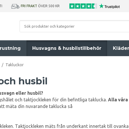
TI
FRI FRAKT
ÖVER 500 KR
rustning
Husvagns & husbilstillbehör
Kläde
/
Takluckor
och husbil
husvagn eller husbil?
shålet och taktjockleken för din befintliga taklucka.
Alla våra
att mäta din nuvarande taklucka så
leken. Taktjockleken mäts från underkant innertak till ovankan