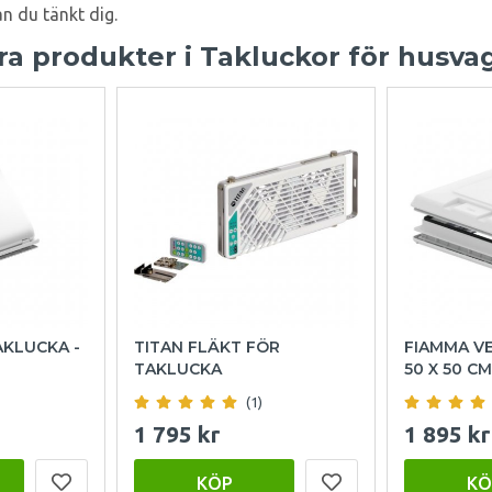
n du tänkt dig.
a produkter i Takluckor för husva
AKLUCKA -
TITAN FLÄKT FÖR
FIAMMA V
TAKLUCKA
50 X 50 CM
(1)
1 795 kr
1 895 kr
KÖP
KÖ