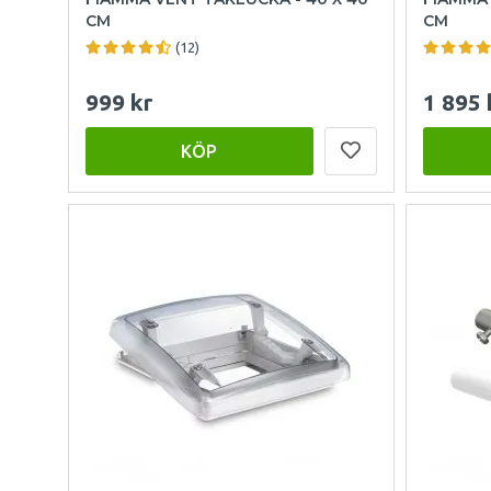
CM
CM
(12)
999 kr
1 895 
KÖP