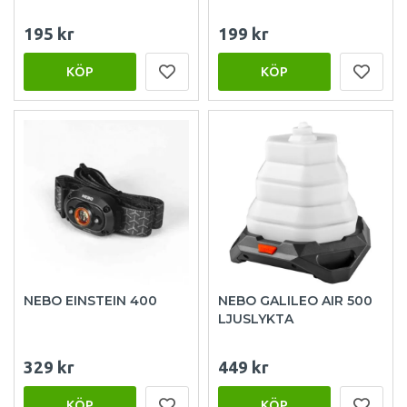
195 kr
199 kr
KÖP
KÖP
NEBO EINSTEIN 400
NEBO GALILEO AIR 500
LJUSLYKTA
329 kr
449 kr
KÖP
KÖP