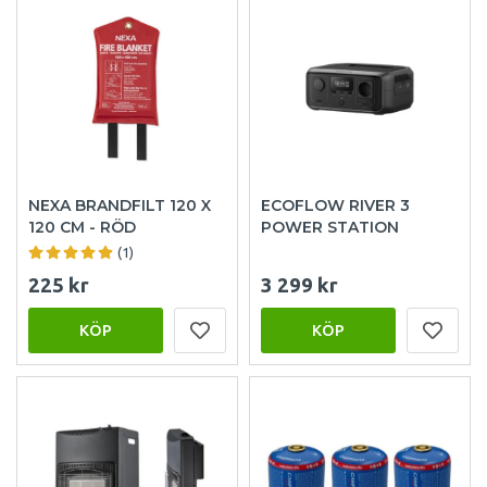
NEXA BRANDFILT 120 X
ECOFLOW RIVER 3
120 CM - RÖD
POWER STATION
(1)
225 kr
3 299 kr
KÖP
KÖP