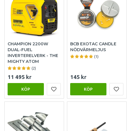
CHAMPION 2200W
BCB EXOTAC CANDLE
DUAL-FUEL
NÖDVÄRMELJUS
INVERTERELVERK - THE
(1)
MIGHTY ATOM
(2)
11 495 kr
145 kr
KÖP
KÖP