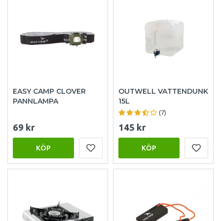
EASY CAMP CLOVER
OUTWELL VATTENDUNK
PANNLAMPA
15L
(7)
69 kr
145 kr
KÖP
KÖP