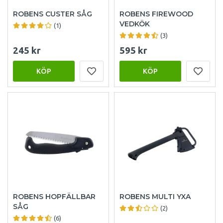
ROBENS CUSTER SÅG
ROBENS FIREWOOD
VEDKÖK
(1)
(3)
245 kr
595 kr
KÖP
KÖP
ROBENS HOPFÄLLBAR
ROBENS MULTI YXA
SÅG
(2)
(6)