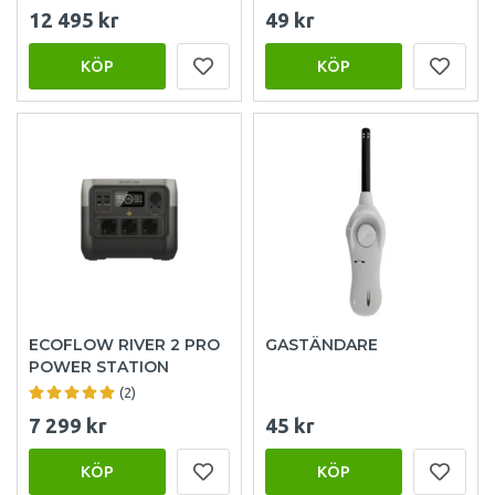
12 495 kr
49 kr
KÖP
KÖP
ECOFLOW RIVER 2 PRO
GASTÄNDARE
POWER STATION
(2)
7 299 kr
45 kr
KÖP
KÖP