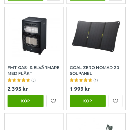
FMT GAS- & ELVÄRMARE
GOAL ZERO NOMAD 20
MED FLÄKT
SOLPANEL
(3)
(1)
2 395 kr
1 999 kr
KÖP
KÖP