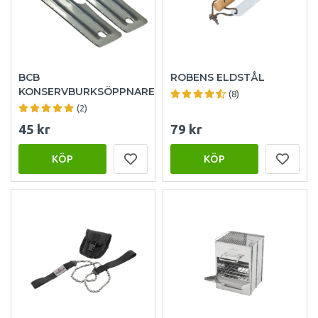
BCB
ROBENS ELDSTÅL
KONSERVBURKSÖPPNARE
(8)
(2)
45 kr
79 kr
KÖP
KÖP