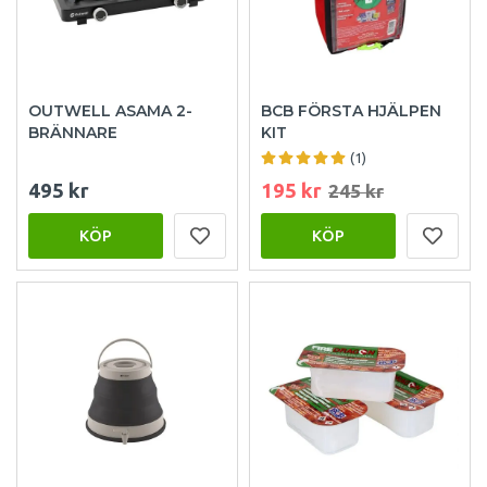
OUTWELL ASAMA 2-
BCB FÖRSTA HJÄLPEN
BRÄNNARE
KIT
(1)
495 kr
195 kr
245 kr
KÖP
KÖP