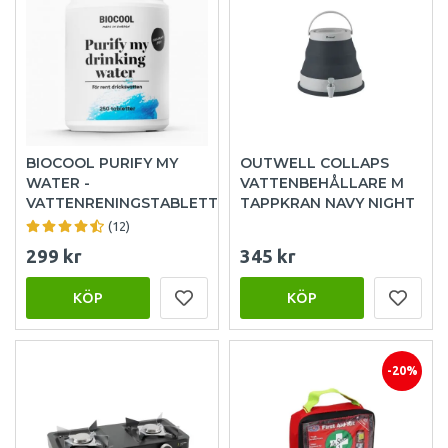
BIOCOOL PURIFY MY
OUTWELL COLLAPS
WATER -
VATTENBEHÅLLARE M
VATTENRENINGSTABLETTER
TAPPKRAN NAVY NIGHT
(12)
299 kr
345 kr
KÖP
KÖP
-20%