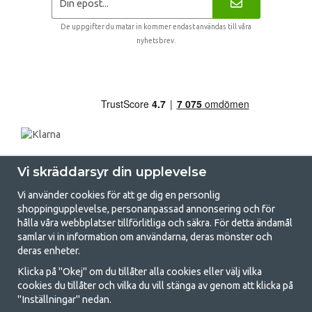
De uppgifter du matar in kommer endast användas till våra
nyhetsbrev.
Vi skräddarsyr din upplevelse
Vi använder cookies för att ge dig en personlig
shoppingupplevelse, personanpassad annonsering och för
hålla våra webbplatser tillförlitliga och säkra. För detta ändamål
samlar vi in information om användarna, deras mönster och
GetCamping.se - Din butik för camping
deras enheter.
och uteliv
Klicka på "Okej" om du tillåter alla cookies eller välj vilka
cookies du tillåter och vilka du vill stänga av genom att klicka på
Att campa kan antingen vara en livsstil eller ett sätt att samla familjen
"Inställningar" nedan.
för ett gemensamt äventyr. Oavsett vilken kategori du tillhör hittar du