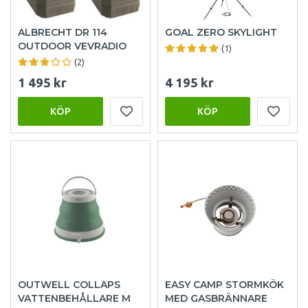
ALBRECHT DR 114
GOAL ZERO SKYLIGHT
OUTDOOR VEVRADIO
(1)
(2)
1 495 kr
4 195 kr
KÖP
KÖP
OUTWELL COLLAPS
EASY CAMP STORMKÖK
VATTENBEHÅLLARE M
MED GASBRÄNNARE