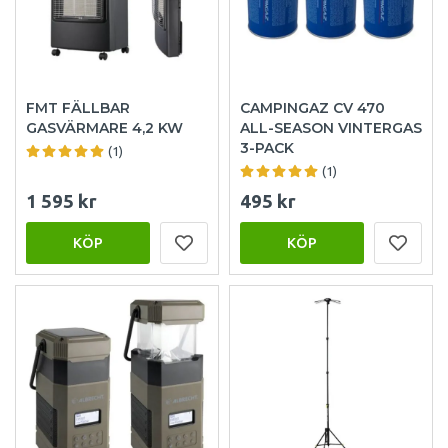
FMT FÄLLBAR
CAMPINGAZ CV 470
GASVÄRMARE 4,2 KW
ALL-SEASON VINTERGAS
3-PACK
(1)
(1)
1 595 kr
495 kr
KÖP
KÖP