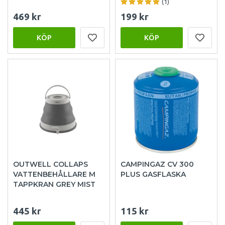
(1)
469 kr
199 kr
KÖP
KÖP
OUTWELL COLLAPS
CAMPINGAZ CV 300
VATTENBEHÅLLARE M
PLUS GASFLASKA
TAPPKRAN GREY MIST
445 kr
115 kr