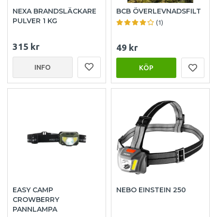
NEXA BRANDSLÄCKARE
BCB ÖVERLEVNADSFILT
PULVER 1 KG
(1)
315 kr
49 kr
INFO
KÖP
EASY CAMP
NEBO EINSTEIN 250
CROWBERRY
PANNLAMPA