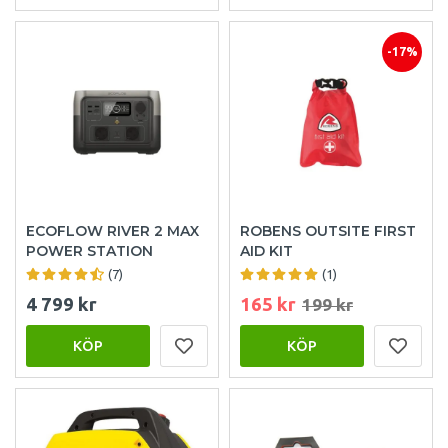
-17%
ECOFLOW RIVER 2 MAX
ROBENS OUTSITE FIRST
POWER STATION
AID KIT
(7)
(1)
4 799 kr
165 kr
199 kr
KÖP
KÖP