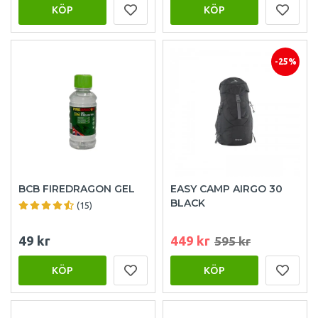
KÖP
KÖP
-25%
BCB FIREDRAGON GEL
EASY CAMP AIRGO 30
BLACK
(15)
49 kr
449 kr
595 kr
KÖP
KÖP