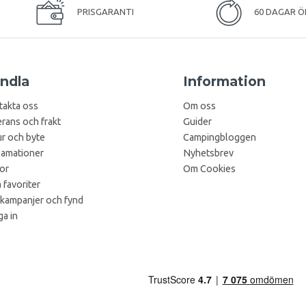
PRISGARANTI
60 DAGAR Ö
ndla
Information
takta oss
Om oss
rans och frakt
Guider
r och byte
Campingbloggen
lamationer
Nyhetsbrev
kor
Om Cookies
 favoriter
 kampanjer och fynd
a in