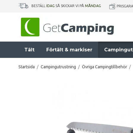
BESTÄLL
IDAG
SÅ SKICKAR VI PÅ
MÅNDAG
PRISGAR
Tält
Förtält & markiser
Campingut
Startsida
/
Campingutrustning
/
Övriga Campingtillbehör
/