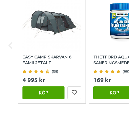
EASY CAMP SKARVAN 6
THETFORD AQU
FAMILJETÄLT
SANERINGSMED
(59)
(99
4 995 kr
169 kr
KÖP
KÖP