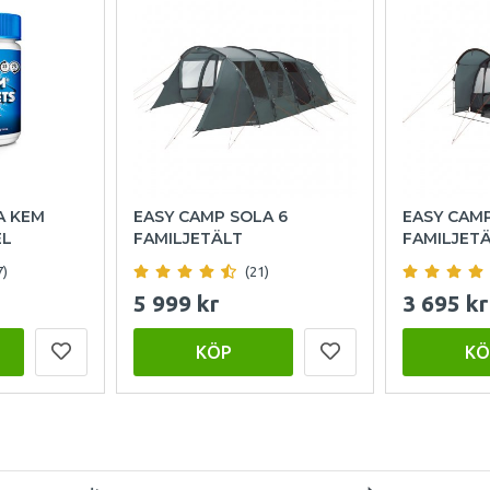
A KEM
EASY CAMP SOLA 6
EASY CAM
EL
FAMILJETÄLT
FAMILJET
7)
(21)
5 999 kr
3 695 kr
KÖP
KÖ