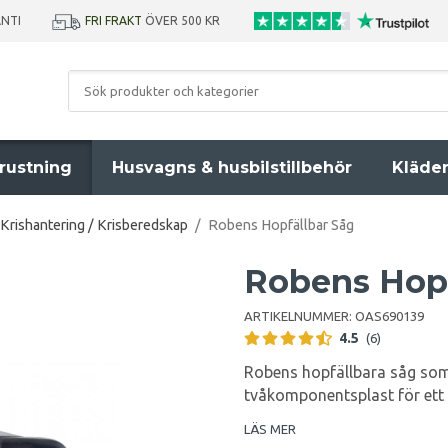
ANTI
FRI FRAKT
ÖVER 500 KR
rustning
Husvagns & husbilstillbehör
Kläde
Krishantering / Krisberedskap
/
Robens Hopfällbar Såg
Robens Hopf
ARTIKELNUMMER:
OAS690139
4.5
(6)
Robens hopfällbara såg som 
tvåkomponentsplast för ett 
LÄS MER