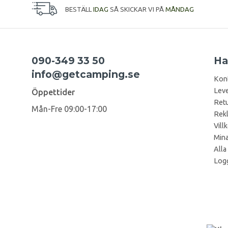
BESTÄLL
IDAG
SÅ SKICKAR VI PÅ
MÅNDAG
090-349 33 50
Ha
info@getcamping.se
Kon
Leve
Öppettider
Retu
Mån-Fre 09:00-17:00
Rek
Vill
Mina
Alla
Logg