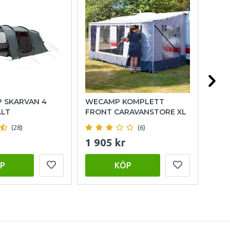
P SKARVAN 4
WECAMP KOMPLETT
OUT
ÄLT
FRONT CARAVANSTORE XL
FAM
(28)
(6)
1 905 kr
15 
P
KÖP