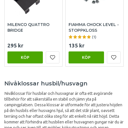
MILENCO QUATTRO
FIAMMA CHOCK LEVEL -
BRIDGE
STOPPKLOSS
(1)
295 kr
135 kr
KÖP
KÖP
Nivåklossar husbil/husvagn
Nivåklossar för husbilar och husvagnar är ofta ett avgörande
tillbehör för att säkerställa en stabil och jämn yta på
campingplatsen. Dessa klossar är utformade för att justera höjden
på din husbils eller husvagns hjul, så att det står plant, oavsett
terräng och har oftast olika steg för att enkelt nå rätt höjd. Detta
kommer att förhindra att husbilen eller husvagnen gungar när du är
inne och ser även till att möbler, köksutrustning och annan