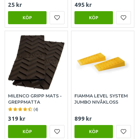
25 kr
495 kr
KÖP
KÖP
MILENCO GRIPP MATS -
FIAMMA LEVEL SYSTEM
GREPPMATTA
JUMBO NIVÅKLOSS
(4)
319 kr
899 kr
KÖP
KÖP