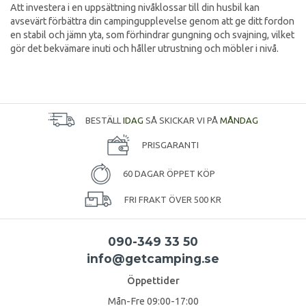
Att investera i en uppsättning nivåklossar till din husbil kan
avsevärt förbättra din campingupplevelse genom att ge ditt fordon
en stabil och jämn yta, som förhindrar gungning och svajning, vilket
gör det bekvämare inuti och håller utrustning och möbler i nivå.
BESTÄLL
IDAG
SÅ SKICKAR VI PÅ
MÅNDAG
PRISGARANTI
60 DAGAR ÖPPET KÖP
FRI FRAKT ÖVER 500 KR
090-349 33 50
info@getcamping.se
Öppettider
Mån-Fre 09:00-17:00