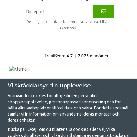
De uppgifter du matar in kommer endast användas till våra
nyhetsbrev.
Vi skräddarsyr din upplevelse
Vi använder cookies för att ge dig en personlig
shoppingupplevelse, personanpassad annonsering och för
hålla våra webbplatser tillförlitliga och säkra. För detta ändamål
samlar vi in information om användarna, deras mönster och
GetCamping.se - Din butik för camping
deras enheter.
och uteliv
Klicka på "Okej" om du tillåter alla cookies eller välj vilka
cookies du tillåter och vilka du vill stänga av genom att klicka på