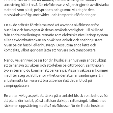
utrustning hålls i nivå. De nivåklossar vi säljer är gjorda av slitstarka
material som plast, polypropen och gummi, vilket gör dem
motståndskraftiga mot väder- och temperaturförändringar.
En av de största fördelarna med att använda nivåklosssar för
husbilar och husvagnar är deras användarvänlighet. Till skillnad
från andra nivelleringsalternativ som elektriska nivelleringssystem
eller saxdomkrafter kan en nivåkloss enkelt och snabbt justera
nivån på din husbil eller husvagn. Dessutom är de lätta och
kompakta, vilket gör dem lätta att förvara och transportera.
När du väljer nivåklossar för din husbil eller husvagn är det viktigt
att ta hänsyn till vikten och storleken på ditt fordon, samt vilken
typ av terräng du kommer att parkera på. Vissa nivåklossar kommer
med fler steg och tillbehör vilket underlättar användningen. En
antislirmatta kan vara ett bra tillbehör ifall det är blött på
campingplatsen.
En annan viktig aspekt att tänka på är antalet block som behövs för
att plana din husbil, på så sätt kan du köpa rätt mängd. I allmänhet
räcker en uppsättning med två nivåklossar för de flesta husbilar.