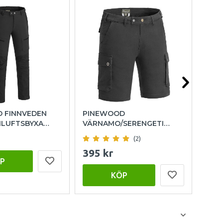
 FINNVEDEN
PINEWOOD
PIN
ILUFTSBYXA
VÄRNAMO/SERENGETI
STR
ART
SHORTS HERR -
SVA
595
(2)
ANTHRACITE
395 kr
P
KÖP