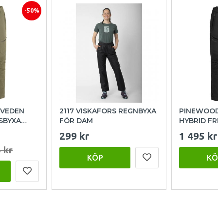
-50%
NVEDEN
2117 VISKAFORS REGNBYXA
PINEWOOD
SBYXA
FÖR DAM
HYBRID FR
HERR - SV
299 kr
1 495 kr
 kr
KÖP
KÖ