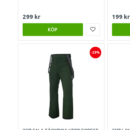
299 kr
199 kr
KÖP
-29%