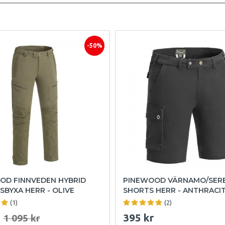
-50%
OD FINNVEDEN HYBRID
PINEWOOD VÄRNAMO/SER
SBYXA HERR - OLIVE
SHORTS HERR - ANTHRACI
(1)
(2)
395 kr
1 095 kr