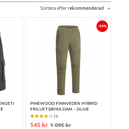
Sortera efter
rekommenderad
-50%
ENGETI
PINEWOOD FINNVEDEN HYBRID
TE
FRILUFTSBYXA DAM - OLIVE
(1)
545 kr
1 095 kr