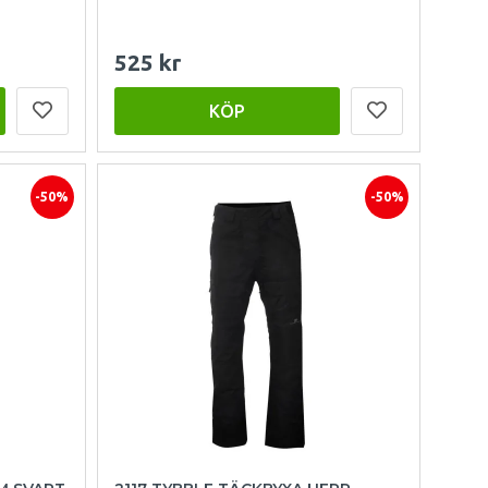
525 kr
KÖP
-50%
-50%