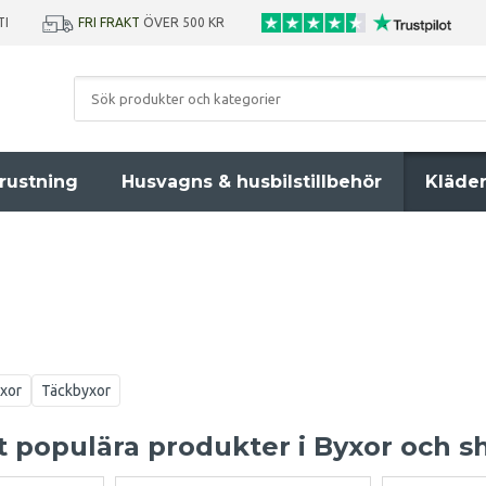
TI
FRI FRAKT
ÖVER 500 KR
rustning
Husvagns & husbilstillbehör
Kläde
xor
Täckbyxor
 populära produkter i Byxor och s