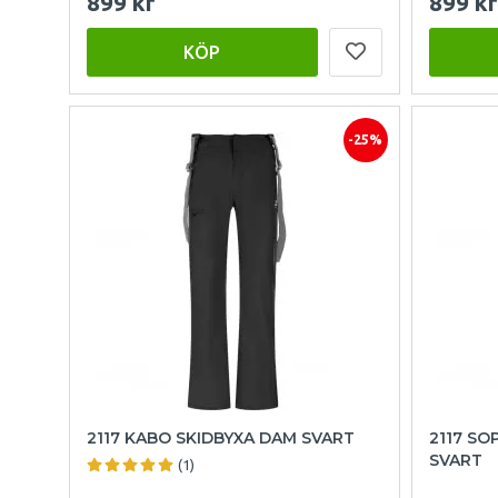
899 kr
899 kr
KÖP
-25%
2117 KABO SKIDBYXA DAM SVART
2117 SO
SVART
(1)