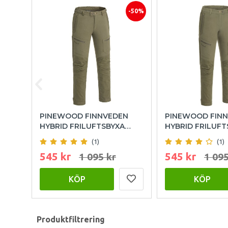
-50%
PINEWOOD FINNVEDEN
PINEWOOD FIN
HYBRID FRILUFTSBYXA
HYBRID FRILUFT
HERR - OLIVE
DAM - OLIVE
(1)
(1)
545 kr
545 kr
1 095 kr
1 095
KÖP
KÖP
Produktfiltrering