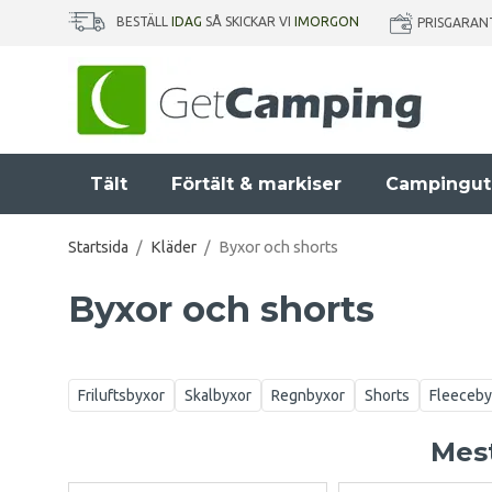
BESTÄLL
IDAG
SÅ SKICKAR VI
IMORGON
PRISGARAN
Tält
Förtält & markiser
Campingut
Startsida
/
Kläder
/
Byxor och shorts
Byxor och shorts
Friluftsbyxor
Skalbyxor
Regnbyxor
Shorts
Fleeceby
Mest