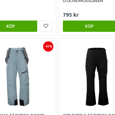
D.OLIVE/MOSSGREEN
795 kr
KÖP
KÖP
-41%