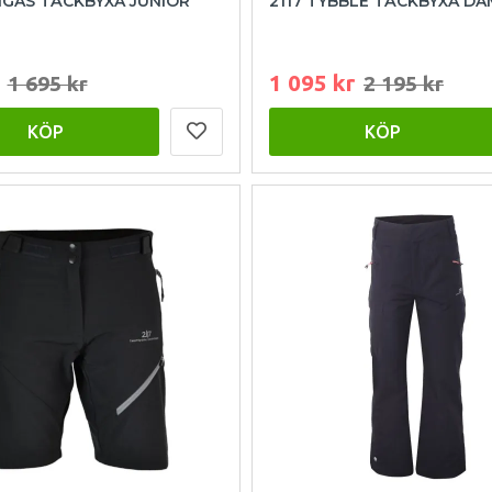
NGAS TÄCKBYXA JUNIOR
2117 TYBBLE TÄCKBYXA DA
1 095 kr
1 695 kr
2 195 kr
KÖP
KÖP