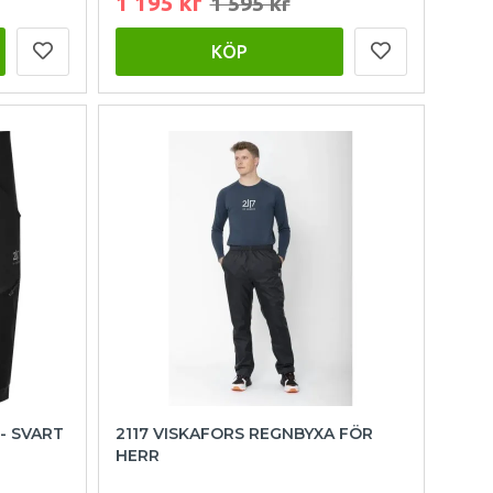
1 195 kr
1 595 kr
KÖP
- SVART
2117 VISKAFORS REGNBYXA FÖR
HERR