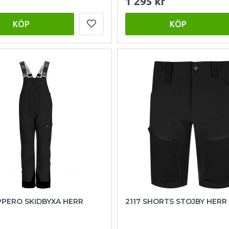
1 295 kr
KÖP
KÖP
PPERO SKIDBYXA HERR
2117 SHORTS STOJBY HERR 