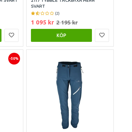
M SVART
2117 TYBBLE TÄCKBYXA HERR
SVART
(2)
1 095 kr
2 195 kr
KÖP
-50%