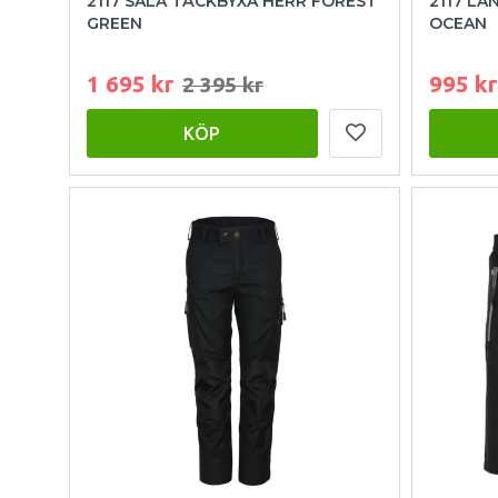
2117 SALA TÄCKBYXA HERR FOREST
2117 LA
GREEN
OCEAN
1 695 kr
995 kr
2 395 kr
KÖP