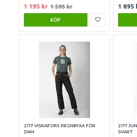
1 195 kr
1 895 
1 595 kr
KÖP
2117 VISKAFORS REGNBYXA FÖR
2117 JU
DAM
SVART