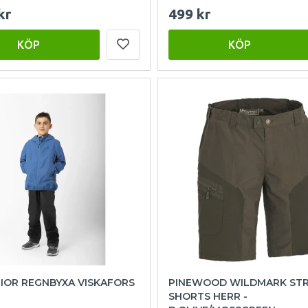
kr
499 kr
KÖP
KÖP
NIOR REGNBYXA VISKAFORS
PINEWOOD WILDMARK ST
SHORTS HERR -