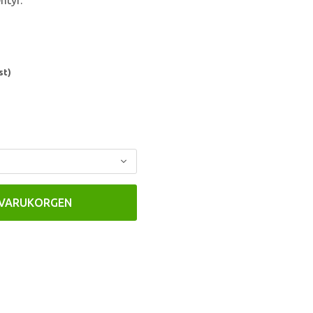
ntyr.
st)
 VARUKORGEN