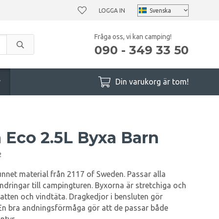
LOGGA IN
Fråga oss, vi kan camping!
090 - 349 33 50
r
Din varukorg är tom!
n Eco 2.5L Byxa Barn
2
unnet material från 2117 of Sweden. Passar alla
vandringar till campingturen. Byxorna är stretchiga och
vatten och vindtäta. Dragkedjor i bensluten gör
. En bra andningsförmåga gör att de passar både