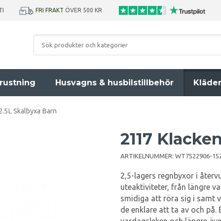
TI
FRI FRAKT
ÖVER 500 KR
rustning
Husvagns & husbilstillbehör
Kläde
2.5L Skalbyxa Barn
2117 Klacke
ARTIKELNUMMER:
WT7522906-15
2,5-lagers regnbyxor i återv
uteaktiviteter, från längre 
smidiga att röra sig i samt 
de enklare att ta av och på