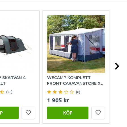
P SKARVAN 4
WECAMP KOMPLETT
OUT
ÄLT
FRONT CARAVANSTORE XL
FAM
(28)
(6)
1 905 kr
15 
P
KÖP