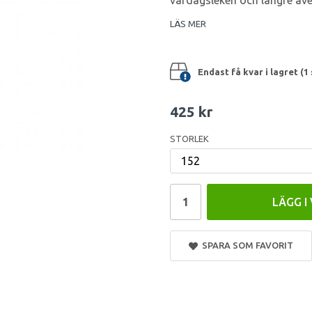
vardagsleken och längre äve
LÄS MER
Endast få kvar i lagret (1 
425 kr
STORLEK
LÄGG I
SPARA SOM FAVORIT