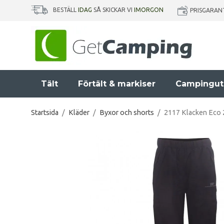
BESTÄLL
IDAG
SÅ SKICKAR VI
IMORGON
PRISGARAN
Tält
Förtält & markiser
Campingut
Startsida
/
Kläder
/
Byxor och shorts
/
2117 Klacken Eco 