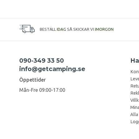
BESTÄLL
IDAG
SÅ SKICKAR VI
IMORGON
090-349 33 50
Ha
info@getcamping.se
Kon
Leve
Öppettider
Retu
Mån-Fre 09:00-17:00
Rek
Vill
Mina
Alla
Logg