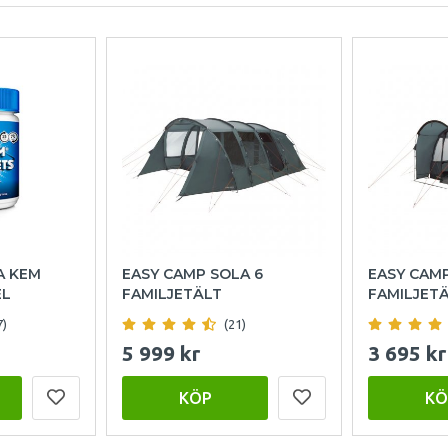
A KEM
EASY CAMP SOLA 6
EASY CAM
EL
FAMILJETÄLT
FAMILJET
7)
(21)
5 999 kr
3 695 kr
KÖP
KÖ