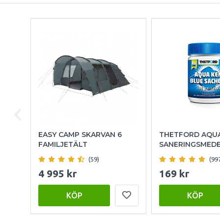
EASY CAMP SKARVAN 6
THETFORD AQU
FAMILJETÄLT
SANERINGSMED
(59)
(99
4 995 kr
169 kr
KÖP
KÖP