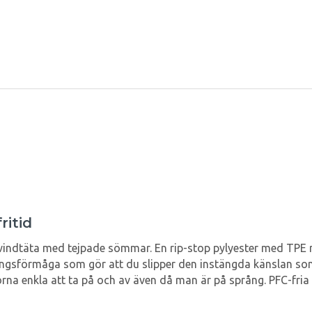
ritid
 vindtäta med tejpade sömmar. En rip-stop pylyester med TPE
ingsförmåga som gör att du slipper den instängda känslan som 
orna enkla att ta på och av även då man är på språng. PFC-fri