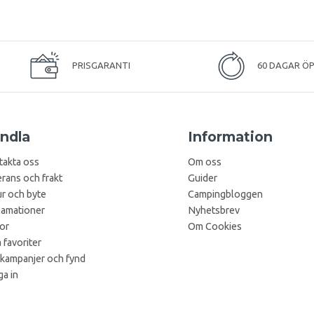
PRISGARANTI
60 DAGAR Ö
ndla
Information
takta oss
Om oss
rans och frakt
Guider
r och byte
Campingbloggen
lamationer
Nyhetsbrev
kor
Om Cookies
 favoriter
 kampanjer och fynd
a in