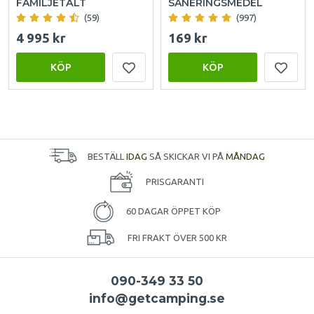
FAMILJETÄLT
SANERINGSMEDEL
(59)
(997)
4 995 kr
169 kr
KÖP
KÖP
BESTÄLL
IDAG
SÅ SKICKAR VI PÅ
MÅNDAG
PRISGARANTI
60 DAGAR ÖPPET KÖP
FRI FRAKT ÖVER 500 KR
090-349 33 50
info@getcamping.se