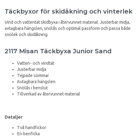
Täckbyxor för skidåkning och vinterlek
Vind och vattentät skidbyxa i återvunnet material. Justerbar midja,
avtagbara hängslen, snölås och optimal passform och passa både
snölek och skidåkning.
2117 Misan Täckbyxa Junior Sand
Vatten- och vindtät
Justerbar midja
Tejpade sömmar
Avtagbara hängslen
Snölås i benslut
Tillverkad av återvunnet material
Detaljer
Två handfickor
En benficka