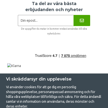
Ta del av våra bästa
erbjudanden och nyheter
De uppgifter du matar in kommer endast användas till våra
nyhetsbrev.
Vi skräddarsyr din upplevelse
Vi använder cookies för att ge dig en personlig
shoppingupplevelse, personanpassad annonsering och för
hålla våra webbplatser tillförlitliga och säkra. För detta ändamål
samlar vi in information om användarna, deras mönster och
GetCamping.se - Din butik för camping
deras enheter.