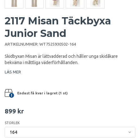
2117 Misan Täckbyxa
Junior Sand
ARTIKELNUMMER:
WT7525930502-164
Skidbyxan Misan är lättvadderad och håller unga skidåkare
bekväma i måttliga väderförhållanden.
LÄS MER
Endast få kvar i lagret (1 st)
899 kr
STORLEK