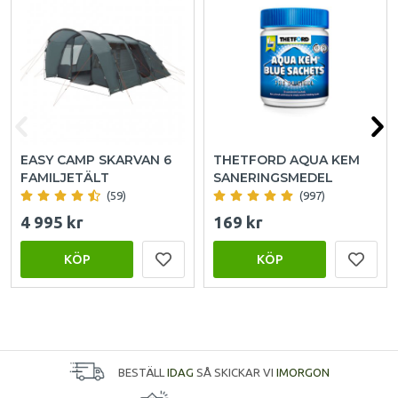
EASY CAMP SKARVAN 6
THETFORD AQUA KEM
FAMILJETÄLT
SANERINGSMEDEL
(59)
(997)
4 995 kr
169 kr
KÖP
KÖP
BESTÄLL
IDAG
SÅ SKICKAR VI
IMORGON