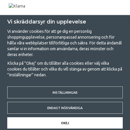
Vi skräddarsyr din upplevelse
Vi använder cookies för att ge dig en personlig
shoppingupplevelse, personanpassad annonsering och för
hålla våra webbplatser tillförlitliga och säkra. För detta ändamål
samlar vi in information om användarna, deras mönster och
GetCamping.se - Din butik för camping
deras enheter.
och uteliv
Klicka på "Okej" om du tillåter alla cookies eller välj vilka
cookies du tillåter och vilka du vill stänga av genom att klicka på
Att campa kan antingen vara en livsstil eller ett sätt att samla familjen
"Inställningar" nedan.
för ett gemensamt äventyr. Oavsett vilken kategori du tillhör hittar du
allt du behöver av campingtillbehör hos oss. Vi tycker att alla ska ha råd
med att campa så därför erbjuder vi riktigt bra priser på familjetält,
INSTÄLLNINGAR
husvagnstält och all annan utrustning för camping och friluftsliv. Vårt
mål är att i varje priskategori erbjuda den bästa campingutrustningen
gällande kvalitet och funktionalitet. Ta gärna kontakt med oss om det
ENDAST NÖDVÄNDIGA
är något du saknar eller vill veta mer om.
© 2020 GetCamping. All rights reserved.
OKEJ