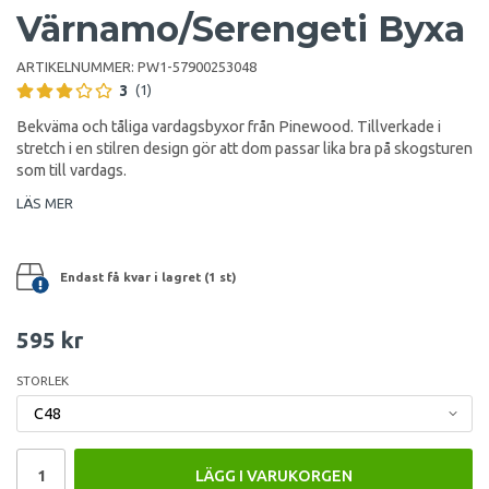
Värnamo/Serengeti Byxa
ARTIKELNUMMER:
PW1-57900253048
3
(1)
Bekväma och tåliga vardagsbyxor från Pinewood. Tillverkade i
stretch i en stilren design gör att dom passar lika bra på skogsturen
som till vardags.
LÄS MER
Endast få kvar i lagret (1 st)
595 kr
STORLEK
LÄGG I VARUKORGEN