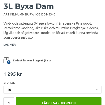
3L Byxa Dam
ARTIKELNUMMER:
PW1-33130443340
Vind- och vattentäta 3-lagers byxor från svenska Pinewood.
Perfekt för vandring, jakt, fiske och friluftsliv. Dragkedja i sidorna,
låg vikt och något vidare i modellen för att enkelt kunna använda
som överdragsbyxor.
LÄS MER
Endast få kvar i lagret (1 st)
1 295 kr
STORLEK
LÄGG I VARUKORGEN