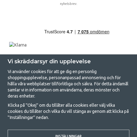
nyhetsbrev.
Vi skräddarsyr din upplevelse
Vi använder cookies för att ge dig en personlig
shoppingupplevelse, personanpassad annonsering och för
hålla våra webbplatser tillförlitliga och säkra. För detta ändamål
samlar vi in information om användarna, deras mönster och
GetCamping.se - Din butik för camping
deras enheter.
och uteliv
Klicka på "Okej" om du tillåter alla cookies eller välj vilka
cookies du tillåter och vilka du vill stänga av genom att klicka på
Att campa kan antingen vara en livsstil eller ett sätt att samla familjen
"Inställningar" nedan.
för ett gemensamt äventyr. Oavsett vilken kategori du tillhör hittar du
allt du behöver av campingtillbehör hos oss. Vi tycker att alla ska ha råd
med att campa så därför erbjuder vi riktigt bra priser på familjetält,
INSTÄLLNINGAR
husvagnstält och all annan utrustning för camping och friluftsliv. Vårt