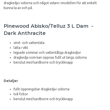
dragkedja i sidorna och något vidare i modellen för att enkelt
kunna ta av och på.
Pinewood Abisko/Telluz 3 L Dam -
Dark Anthracite
vind- och vattentäta
lätta i vikt
tejpade sömmar och vattentåliga dragkedjor
dragkedja som kan öppnas fullt ut längs sidorna
benslut med kardborre och tryckknapp
Detaljer
fullt öppningsbar dragkedja i sidorna
två fickor
benslut med kardborre och tryckknapp