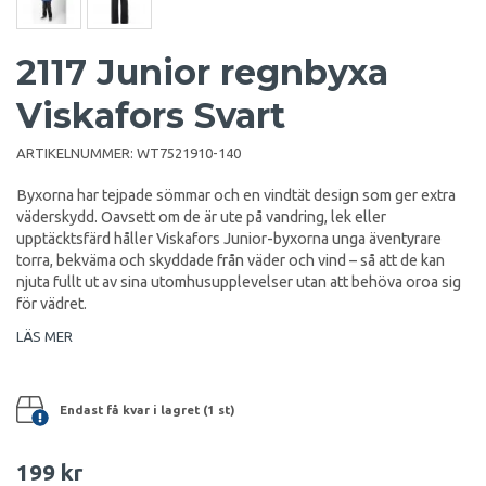
2117 Junior regnbyxa
Viskafors Svart
ARTIKELNUMMER:
WT7521910-140
Byxorna har tejpade sömmar och en vindtät design som ger extra
väderskydd. Oavsett om de är ute på vandring, lek eller
upptäcktsfärd håller Viskafors Junior-byxorna unga äventyrare
torra, bekväma och skyddade från väder och vind – så att de kan
njuta fullt ut av sina utomhusupplevelser utan att behöva oroa sig
för vädret.
LÄS MER
Endast få kvar i lagret (1 st)
199 kr