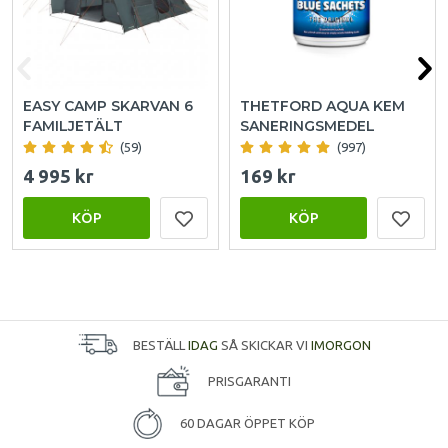
EASY CAMP SKARVAN 6
THETFORD AQUA KEM
FAMILJETÄLT
SANERINGSMEDEL
(59)
(997)
4 995 kr
169 kr
KÖP
KÖP
BESTÄLL
IDAG
SÅ SKICKAR VI
IMORGON
PRISGARANTI
60 DAGAR ÖPPET KÖP