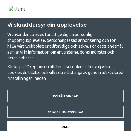
Vi skräddarsyr din upplevelse
Vi använder cookies för att ge dig en personlig
shoppingupplevelse, personanpassad annonsering och för
hålla våra webbplatser tillförlitliga och säkra. För detta ändamål
samlar vi in information om användarna, deras mönster och
GetCamping.se - Din butik för camping
deras enheter.
och uteliv
Klicka på "Okej" om du tillåter alla cookies eller välj vilka
cookies du tillåter och vilka du vill stänga av genom att klicka på
Att campa kan antingen vara en livsstil eller ett sätt att samla familjen
"Inställningar" nedan.
för ett gemensamt äventyr. Oavsett vilken kategori du tillhör hittar du
allt du behöver av campingtillbehör hos oss. Vi tycker att alla ska ha råd
med att campa så därför erbjuder vi riktigt bra priser på familjetält,
INSTÄLLNINGAR
husvagnstält och all annan utrustning för camping och friluftsliv. Vårt
mål är att i varje priskategori erbjuda den bästa campingutrustningen
gällande kvalitet och funktionalitet. Ta gärna kontakt med oss om det
ENDAST NÖDVÄNDIGA
är något du saknar eller vill veta mer om.
© 2020 GetCamping. All rights reserved.
OKEJ