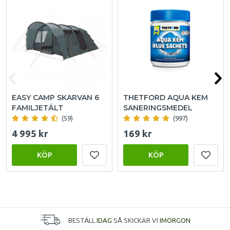
EASY CAMP SKARVAN 6
THETFORD AQUA KEM
FAMILJETÄLT
SANERINGSMEDEL
(59)
(997)
4 995 kr
169 kr
KÖP
KÖP
BESTÄLL
IDAG
SÅ SKICKAR VI
IMORGON