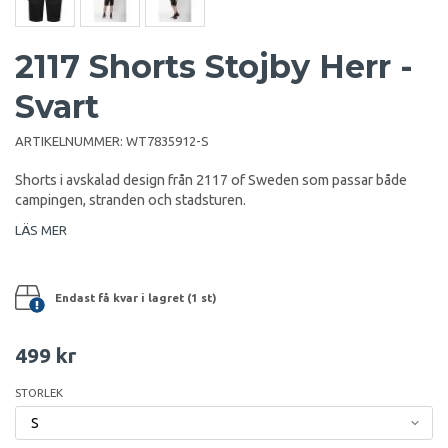
2117 Shorts Stojby Herr -
Svart
ARTIKELNUMMER:
WT7835912-S
Shorts i avskalad design från 2117 of Sweden som passar både
campingen, stranden och stadsturen.
LÄS MER
Endast få kvar i lagret (1 st)
499 kr
STORLEK