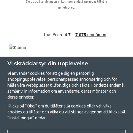
De uppgifter du matar in kommer endast användas till våra
nyhetsbrev.
Vi skräddarsyr din upplevelse
Vi använder cookies för att ge dig en personlig
shoppingupplevelse, personanpassad annonsering och för
hålla våra webbplatser tillförlitliga och säkra. För detta ändamål
samlar vi in information om användarna, deras mönster och
GetCamping.se - Din butik för camping
deras enheter.
och uteliv
Klicka på "Okej" om du tillåter alla cookies eller välj vilka
cookies du tillåter och vilka du vill stänga av genom att klicka på
Att campa kan antingen vara en livsstil eller ett sätt att samla familjen
"Inställningar" nedan.
för ett gemensamt äventyr. Oavsett vilken kategori du tillhör hittar du
allt du behöver av campingtillbehör hos oss. Vi tycker att alla ska ha råd
med att campa så därför erbjuder vi riktigt bra priser på familjetält,