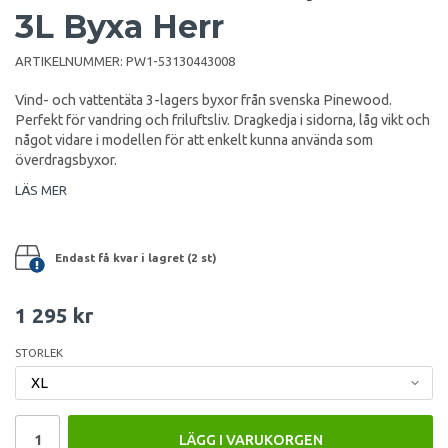
3L Byxa Herr
ARTIKELNUMMER:
PW1-53130443008
Vind- och vattentäta 3-lagers byxor från svenska Pinewood.
Perfekt för vandring och friluftsliv. Dragkedja i sidorna, låg vikt och
något vidare i modellen för att enkelt kunna använda som
överdragsbyxor.
LÄS MER
Endast få kvar i lagret (2 st)
1 295 kr
STORLEK
LÄGG I VARUKORGEN