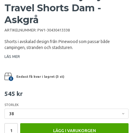
Travel Shorts Dam -
Askgrå
ARTIKELNUMMER:
PW1-30430413338
Shorts i avskalad design från Pinewood som passar både
campingen, stranden och stadsturen.
LÄS MER
Endast få kvar i lagret (3 st)
545 kr
STORLEK
LÄGG I VARUKORGEN