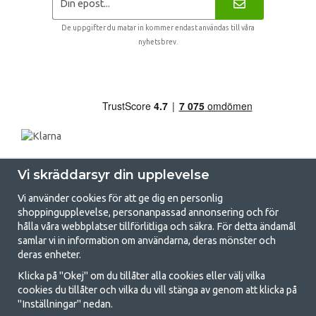
De uppgifter du matar in kommer endast användas till våra
nyhetsbrev.
Vi skräddarsyr din upplevelse
Vi använder cookies för att ge dig en personlig
shoppingupplevelse, personanpassad annonsering och för
hålla våra webbplatser tillförlitliga och säkra. För detta ändamål
samlar vi in information om användarna, deras mönster och
GetCamping.se - Din butik för camping
deras enheter.
och uteliv
Klicka på "Okej" om du tillåter alla cookies eller välj vilka
cookies du tillåter och vilka du vill stänga av genom att klicka på
Att campa kan antingen vara en livsstil eller ett sätt att samla familjen
"Inställningar" nedan.
för ett gemensamt äventyr. Oavsett vilken kategori du tillhör hittar du