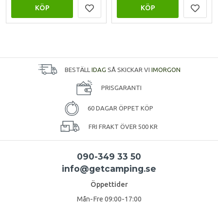
KÖP
KÖP
BESTÄLL
IDAG
SÅ SKICKAR VI
IMORGON
PRISGARANTI
60 DAGAR ÖPPET KÖP
FRI FRAKT ÖVER 500 KR
090-349 33 50
info@getcamping.se
Öppettider
Mån-Fre 09:00-17:00