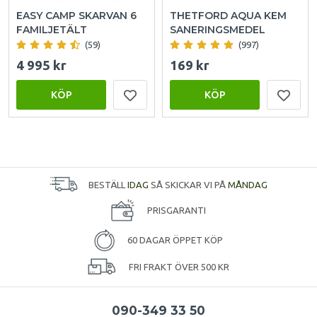
EASY CAMP SKARVAN 6
THETFORD AQUA KEM
FAMILJETÄLT
SANERINGSMEDEL
(59)
(997)
4 995 kr
169 kr
KÖP
KÖP
BESTÄLL
IDAG
SÅ SKICKAR VI PÅ
MÅNDAG
PRISGARANTI
60 DAGAR ÖPPET KÖP
FRI FRAKT ÖVER 500 KR
090-349 33 50