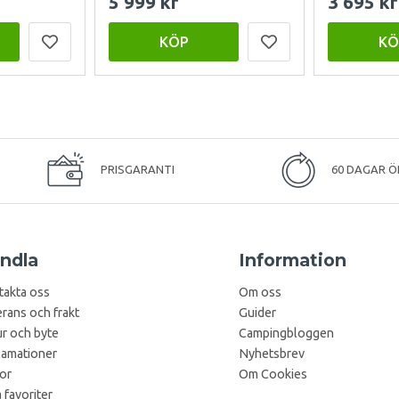
5 999 kr
3 695 kr
KÖP
KÖ
PRISGARANTI
60 DAGAR Ö
ndla
Information
takta oss
Om oss
rans och frakt
Guider
r och byte
Campingbloggen
lamationer
Nyhetsbrev
kor
Om Cookies
 favoriter