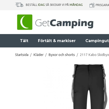
BESTÄLL
IDAG
SÅ SKICKAR VI PÅ
MÅNDAG
PRISGAR
Tält
Förtält & markiser
Campingut
Startsida
/
Kläder
/
Byxor och shorts
/
2117 Kabo Skidbyx