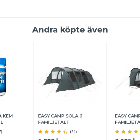
Andra köpte även
A KEM
EASY CAMP SOLA 6
EASY CAM
EL
FAMILJETÄLT
FAMILJET
7)
(21)