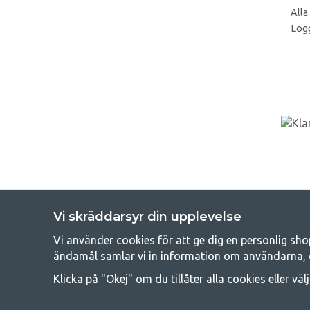
Alla
Logg
Vi skräddarsyr din upplevelse
Vi använder cookies för att ge dig en personlig sho
Get
ändamål samlar vi in information om användarna, 
Att campa kan antingen vara en livsstil eller ett sätt att samla fam
Klicka på "Okej" om du tillåter alla cookies eller väl
råd med att campa så därför erbjuder vi riktigt bra priser
campingutrustningen gälland