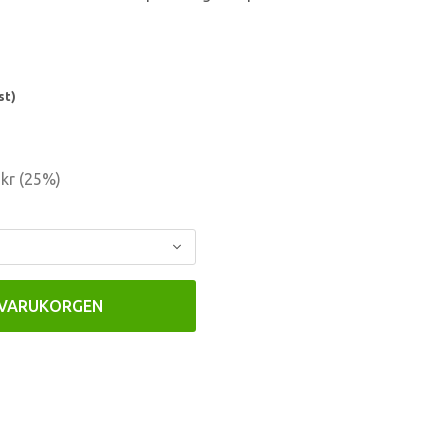
st)
kr
(
25
%)
 VARUKORGEN