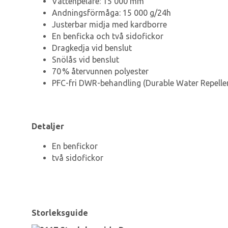
Vattenpelare: 15 000 mm
Andningsförmåga: 15 000 g/24h
Justerbar midja med kardborre
En benficka och två sidofickor
Dragkedja vid benslut
Snölås vid benslut
70 % återvunnen polyester
PFC-fri DWR-behandling (Durable Water Repell
Detaljer
En benfickor
två sidofickor
Storleksguide