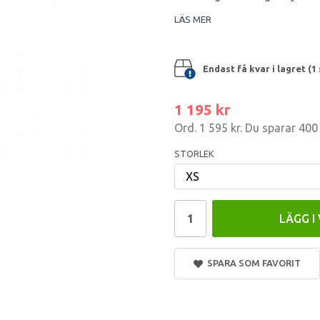
LÄS MER
Endast få kvar i lagret (1 
1 195 kr
Ord.
1 595 kr
. Du sparar
400 
STORLEK
LÄGG I
SPARA SOM FAVORIT