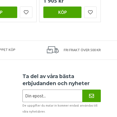
1 905 kr
999
P
KÖP
PPET KÖP
FRI FRAKT ÖVER 500 KR
Ta del av våra bästa
erbjudanden och nyheter
De uppgifter du matar in kommer endast användas till
våra nyhetsbrev.