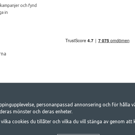
 kampanjer och fynd
a in
ppingupplevelse, personanpassad annonsering och för hålla våra
Camping.se - Din butik för camping och ut
deras mönster och deras enheter.
iljen för ett gemensamt äventyr. Oavsett vilken kategori du tillhör hittar du a
j vilka cookies du tillåter och vilka du vill stänga av genom att
 på familjetält, husvagnstält och all annan utrustning för camping och frilufts
e kvalitet och funktionalitet. Ta gärna kontakt med oss om det är något du sa