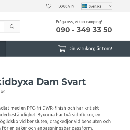
LOGGA IN
Fråga oss, vi kan camping!
090 - 349 33 50
r
Din varukorg är tom!
kidbyxa Dam Svart
-XS
ndlat med en PFC-fri DWR-finish och har kritiskt
derbeständighet. Byxorna har två sidofickor, en
nöglidsko vid bensluten, dragkedjor vid bensluten och
m för en säker och anpassningsbar passform.