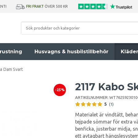
ANTI
FRI FRAKT
ÖVER 500 KR
rustning
Husvagns & husbilstillbehör
Kläde
a Dam Svart
2117 Kabo S
-25%
ARTIKELNUMMER:
WT7625923010
5
(1)
Materialet är vindtätt, beha
tejpade sömmar för extra vä
benficka, justerbar midja, s
ett avtagbart hängslesyste