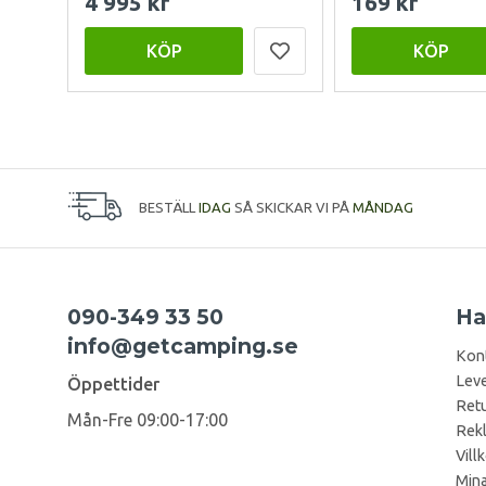
4 995 kr
169 kr
KÖP
KÖP
BESTÄLL
IDAG
SÅ SKICKAR VI PÅ
MÅNDAG
090-349 33 50
Ha
info@getcamping.se
Kon
Leve
Öppettider
Retu
Mån-Fre 09:00-17:00
Rek
Vill
Mina