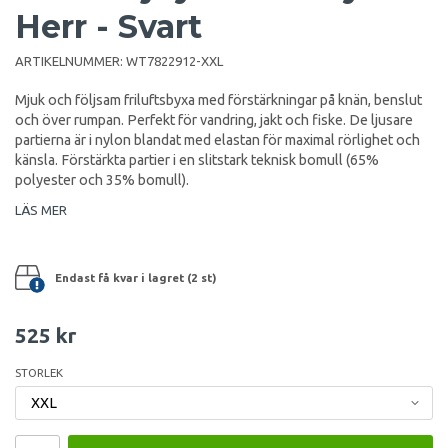
Herr - Svart
ARTIKELNUMMER:
WT7822912-XXL
Mjuk och följsam friluftsbyxa med förstärkningar på knän, benslut
och över rumpan. Perfekt för vandring, jakt och fiske. De ljusare
partierna är i nylon blandat med elastan för maximal rörlighet och
känsla. Förstärkta partier i en slitstark teknisk bomull (65%
polyester och 35% bomull).
LÄS MER
Endast få kvar i lagret (2 st)
525 kr
STORLEK