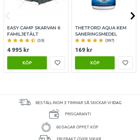
EASY CAMP SKARVAN 6
THETFORD AQUA KEM
FAMILJETÄLT
SANERINGSMEDEL
(59)
(997)
4 995 kr
169 kr
KÖP
KÖP
BESTÄLL INOM
3
TIMMAR SÅ SKICKAR VI
IDAG
PRISGARANTI
60 DAGAR ÖPPET KÖP
FRI FRAKT ÖVER 500 KR