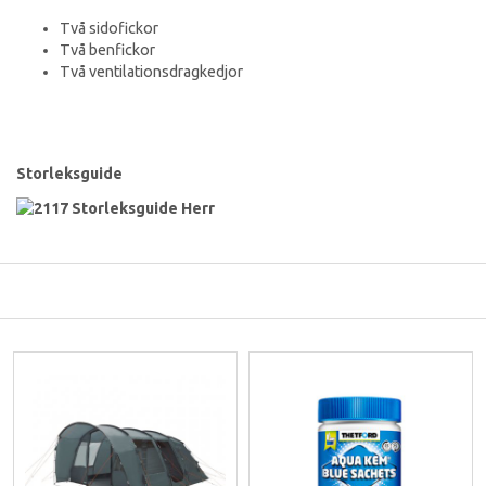
Två sidofickor
Två benfickor
Två ventilationsdragkedjor
Storleksguide