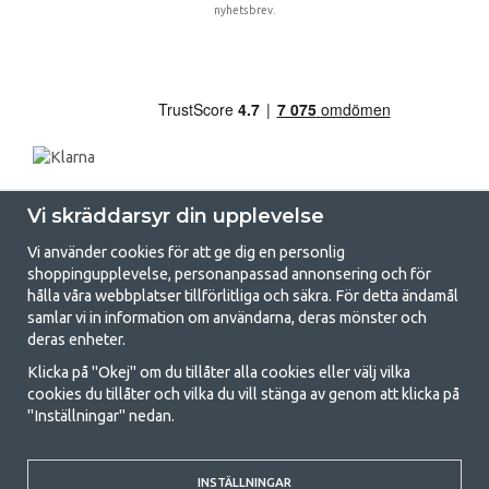
nyhetsbrev.
Vi skräddarsyr din upplevelse
Vi använder cookies för att ge dig en personlig
shoppingupplevelse, personanpassad annonsering och för
hålla våra webbplatser tillförlitliga och säkra. För detta ändamål
samlar vi in information om användarna, deras mönster och
GetCamping.se - Din butik för camping
deras enheter.
och uteliv
Klicka på "Okej" om du tillåter alla cookies eller välj vilka
cookies du tillåter och vilka du vill stänga av genom att klicka på
Att campa kan antingen vara en livsstil eller ett sätt att samla familjen
"Inställningar" nedan.
för ett gemensamt äventyr. Oavsett vilken kategori du tillhör hittar du
allt du behöver av campingtillbehör hos oss. Vi tycker att alla ska ha råd
med att campa så därför erbjuder vi riktigt bra priser på familjetält,
husvagnstält och all annan utrustning för camping och friluftsliv. Vårt
INSTÄLLNINGAR