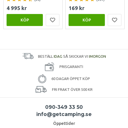
4 995 kr
169 kr
KÖP
KÖP
BESTÄLL
IDAG
SÅ SKICKAR VI
IMORGON
PRISGARANTI
60 DAGAR ÖPPET KÖP
FRI FRAKT ÖVER 500 KR
090-349 33 50
info@getcamping.se
Öppettider