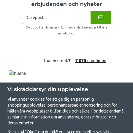
erbjudanden och nyheter
De uppgifter du matar in kommer endast användas till våra
nyhetsbrev.
Vi skräddarsyr din upplevelse
Vi använder cookies för att ge dig en personlig
shoppingupplevelse, personanpassad annonsering och för
hålla våra webbplatser tillförlitliga och säkra. För detta ändamål
samlar vi in information om användarna, deras mönster och
GetCamping.se - Din butik för camping
deras enheter.
och uteliv
Klicka på "Okej" om du tillåter alla cookies eller välj vilka