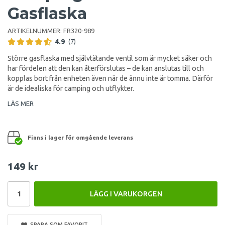
Gasflaska
ARTIKELNUMMER:
FR320-989
4.9
(7)
Större gasflaska med självtätande ventil som är mycket säker och
har fördelen att den kan återförslutas – de kan anslutas till och
kopplas bort från enheten även när de ännu inte är tomma. Därför
är de idealiska för camping och utflykter.
LÄS MER
Finns i lager för omgående leverans
149 kr
LÄGG I VARUKORGEN
SPARA SOM FAVORIT