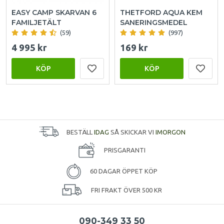
EASY CAMP SKARVAN 6
THETFORD AQUA KEM
FAMILJETÄLT
SANERINGSMEDEL
(59)
(997)
4 995 kr
169 kr
KÖP
KÖP
BESTÄLL
IDAG
SÅ SKICKAR VI
IMORGON
PRISGARANTI
60 DAGAR ÖPPET KÖP
FRI FRAKT ÖVER 500 KR
090-349 33 50