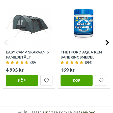
EASY CAMP SKARVAN 6
THETFORD AQUA KEM
FAMILJETÄLT
SANERINGSMEDEL
(59)
(997)
4 995 kr
169 kr
KÖP
KÖP
BESTÄLL
IDAG
SÅ SKICKAR VI PÅ
MÅNDAG