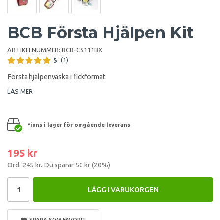
BCB Första Hjälpen Kit
ARTIKELNUMMER:
BCB-CS111BX
5
(1)
Första hjälpenväska i fickformat
LÄS MER
Finns i lager för omgående leverans
195 kr
Ord.
245 kr
. Du sparar
50 kr
(
20
%)
LÄGG I VARUKORGEN
SPARA SOM FAVORIT