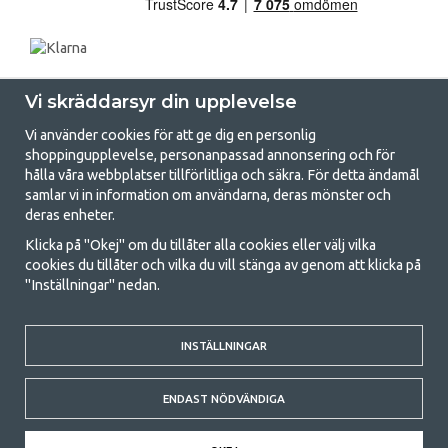
Vi skräddarsyr din upplevelse
Vi använder cookies för att ge dig en personlig
shoppingupplevelse, personanpassad annonsering och för
hålla våra webbplatser tillförlitliga och säkra. För detta ändamål
samlar vi in information om användarna, deras mönster och
GetCamping.se - Din butik för camping
deras enheter.
och uteliv
Klicka på "Okej" om du tillåter alla cookies eller välj vilka
cookies du tillåter och vilka du vill stänga av genom att klicka på
Att campa kan antingen vara en livsstil eller ett sätt att samla familjen
"Inställningar" nedan.
för ett gemensamt äventyr. Oavsett vilken kategori du tillhör hittar du
allt du behöver av campingtillbehör hos oss. Vi tycker att alla ska ha råd
med att campa så därför erbjuder vi riktigt bra priser på familjetält,
husvagnstält och all annan utrustning för camping och friluftsliv. Vårt
INSTÄLLNINGAR
mål är att i varje priskategori erbjuda den bästa campingutrustningen
gällande kvalitet och funktionalitet. Ta gärna kontakt med oss om det
ENDAST NÖDVÄNDIGA
är något du saknar eller vill veta mer om.
© 2020 GetCamping. All rights reserved.