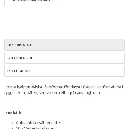
BESKRIVNING
SPECIFIKATION
RECENSIONER
Första hjälpen-väska i fickformat för dagsutflykter. Perfekt att ha i
ryggsäcken, båten, snöskotern eller på campingturen.
Innehåll:
Antiseptiska våtservetter
10 x Vattentät plåster