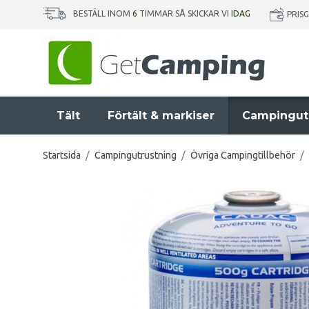
BESTÄLL INOM
6
TIMMAR SÅ SKICKAR VI
IDAG
PRIS
Tält
Förtält & markiser
Campingut
Startsida
/
Campingutrustning
/
Övriga Campingtillbehör
/