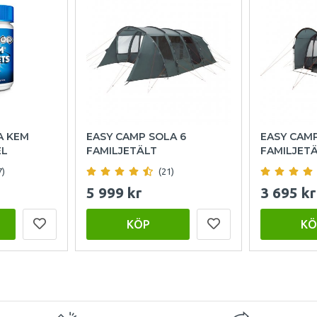
A KEM
EASY CAMP SOLA 6
EASY CAM
EL
FAMILJETÄLT
FAMILJET
7)
(21)
5 999 kr
3 695 kr
KÖP
KÖ