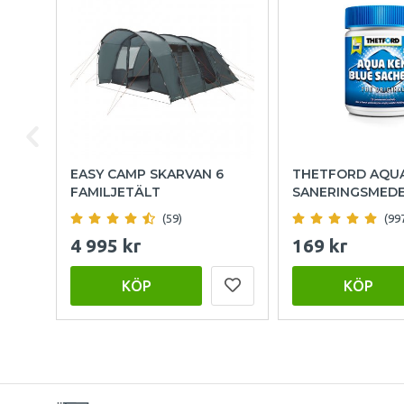
EASY CAMP SKARVAN 6
THETFORD AQU
FAMILJETÄLT
SANERINGSMED
(59)
(99
4 995 kr
169 kr
KÖP
KÖP