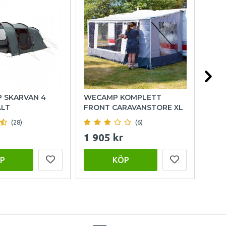
P SKARVAN 4
WECAMP KOMPLETT
OUT
ÄLT
FRONT CARAVANSTORE XL
FAM
(28)
(6)
1 905 kr
15 
P
KÖP