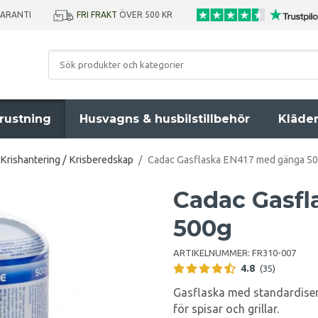
GARANTI
FRI FRAKT
ÖVER 500 KR
rustning
Husvagns & husbilstillbehör
Kläde
Krishantering / Krisberedskap
/
Cadac Gasflaska EN417 med gänga 5
Cadac Gasf
500g
ARTIKELNUMMER:
FR310-007
4.8
(35)
Gasflaska med standardiser
för spisar och grillar.