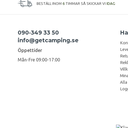
BESTÄLL INOM
6
TIMMAR SÅ SKICKAR VI
IDAG
090-349 33 50
Ha
info@getcamping.se
Kon
Leve
Öppettider
Retu
Mån-Fre 09:00-17:00
Rek
Vill
Mina
Alla
Logg