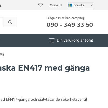
LOGGA IN
Fråga oss, vi kan camping!
090 - 349 33 50
r
Din varukorg är tom!
00g
laska EN417 med gänga
ad EN417-gänga och självtätande säkerhetsventil