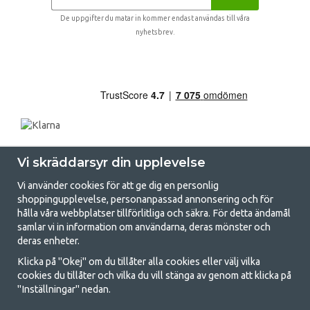
De uppgifter du matar in kommer endast användas till våra
nyhetsbrev.
Vi skräddarsyr din upplevelse
Vi använder cookies för att ge dig en personlig
shoppingupplevelse, personanpassad annonsering och för
hålla våra webbplatser tillförlitliga och säkra. För detta ändamål
samlar vi in information om användarna, deras mönster och
GetCamping.se - Din butik för camping
deras enheter.
och uteliv
Klicka på "Okej" om du tillåter alla cookies eller välj vilka
cookies du tillåter och vilka du vill stänga av genom att klicka på
Att campa kan antingen vara en livsstil eller ett sätt att samla familjen
"Inställningar" nedan.
för ett gemensamt äventyr. Oavsett vilken kategori du tillhör hittar du
allt du behöver av campingtillbehör hos oss. Vi tycker att alla ska ha råd