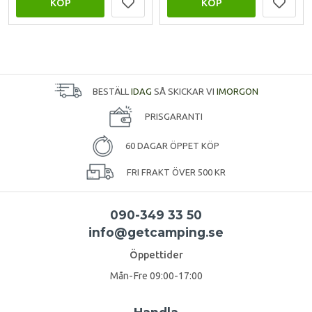
KÖP
KÖP
BESTÄLL
IDAG
SÅ SKICKAR VI
IMORGON
PRISGARANTI
60 DAGAR ÖPPET KÖP
FRI FRAKT ÖVER 500 KR
090-349 33 50
info@getcamping.se
Öppettider
Mån-Fre 09:00-17:00