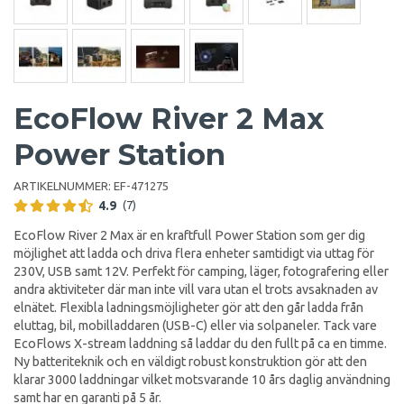
EcoFlow River 2 Max
Power Station
ARTIKELNUMMER:
EF-471275
4.9
(7)
EcoFlow River 2 Max är en kraftfull Power Station som ger dig
möjlighet att ladda och driva flera enheter samtidigt via uttag för
230V, USB samt 12V. Perfekt för camping, läger, fotografering eller
andra aktiviteter där man inte vill vara utan el trots avsaknaden av
elnätet. Flexibla ladningsmöjligheter gör att den går ladda från
eluttag, bil, mobilladdaren (USB-C) eller via solpaneler. Tack vare
EcoFlows X-stream laddning så laddar du den fullt på ca en timme.
Ny batteriteknik och en väldigt robust konstruktion gör att den
klarar 3000 laddningar vilket motsvarande 10 års daglig användning
samt har en garanti på 5 år.