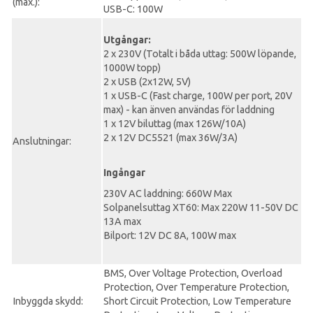
(max.):
USB-C: 100W
Utgångar:
2 x 230V (Totalt i båda uttag: 500W löpande,
1000W topp)
2 x USB (2x12W, 5V)
1 x USB-C (Fast charge, 100W per port, 20V
max) - kan änven användas för laddning
1 x 12V biluttag (max 126W/10A)
2 x 12V DC5521 (max 36W/3A)
Anslutningar:
Ingångar
230V AC laddning: 660W Max
Solpanelsuttag XT60: Max 220W 11-50V DC
13A max
Bilport: 12V DC 8A, 100W max
BMS, Over Voltage Protection, Overload
Protection, Over Temperature Protection,
Inbyggda skydd:
Short Circuit Protection, Low Temperature