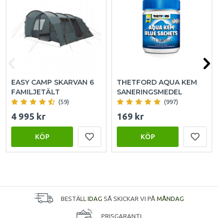
EASY CAMP SKARVAN 6
THETFORD AQUA KEM
FAMILJETÄLT
SANERINGSMEDEL
(59)
(997)
4 995 kr
169 kr
KÖP
KÖP
BESTÄLL
IDAG
SÅ SKICKAR VI PÅ
MÅNDAG
PRISGARANTI