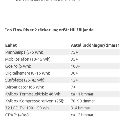
Eco Flow River 2 räcker ungerfär till följande
Enhet
Antal laddningar/timmar
Pannlampa (3-6 Wh):
75+
Mobiltelefon (10-15 Wh):
35+
GoPro (5 Wh):
100+
Digitalkamera (8-16 Wh):
30+
Surfplatta (25-42 Wh):
12+
Bärbar dator (65 Wh):
7+
Kylbox Termoelektrisk: 46 Wh:
ca 11 timmar
Kylbox Kompressordriven: (25l):
70-90 timmar
32 LCD Tv: 100-150 Wh
3-4 timmar
CPAP: (40W):
ca 12 timmar