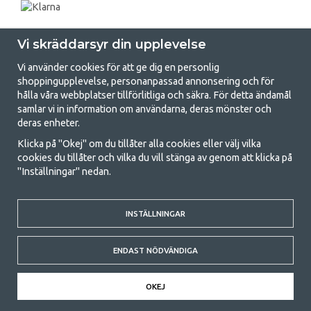
Vi skräddarsyr din upplevelse
Vi använder cookies för att ge dig en personlig
shoppingupplevelse, personanpassad annonsering och för
hålla våra webbplatser tillförlitliga och säkra. För detta ändamål
samlar vi in information om användarna, deras mönster och
GetCamping.se - Din butik för camping
deras enheter.
och uteliv
Klicka på "Okej" om du tillåter alla cookies eller välj vilka
cookies du tillåter och vilka du vill stänga av genom att klicka på
Att campa kan antingen vara en livsstil eller ett sätt att samla familjen
"Inställningar" nedan.
för ett gemensamt äventyr. Oavsett vilken kategori du tillhör hittar du
allt du behöver av campingtillbehör hos oss. Vi tycker att alla ska ha råd
med att campa så därför erbjuder vi riktigt bra priser på familjetält,
husvagnstält och all annan utrustning för camping och friluftsliv. Vårt
INSTÄLLNINGAR
mål är att i varje priskategori erbjuda den bästa campingutrustningen
gällande kvalitet och funktionalitet. Ta gärna kontakt med oss om det
ENDAST NÖDVÄNDIGA
är något du saknar eller vill veta mer om.
© 2020 GetCamping. All rights reserved.
OKEJ