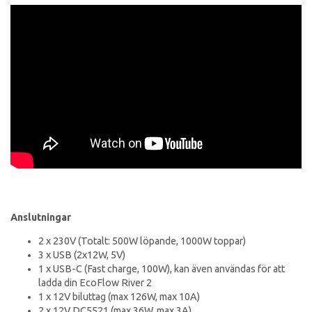
Anslutningar
2 x 230V (Totalt: 500W löpande, 1000W toppar)
3 x USB (2x12W, 5V)
1 x USB-C (Fast charge, 100W), kan även användas för att
ladda din EcoFlow River 2
1 x 12V biluttag (max 126W, max 10A)
2 x 12V DC5521 (max 36W, max 3A)