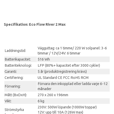
Specifikation: Eco Flow River 2 Max
Vägguttag: ca 1 timme/ 220 W solpanel: 3-6
Laddningstid:
timmar / 12V/24V: 6 timmar
Batterikapacitet:
516 Wh
Batteriteknologi:
LFP (80%+ kapacitet efter 3000 cykler)
Garanti:
5 år (produktregistrering krävs)
Certifiering:
UL Standard CE FCC RoHS RCM
Förvara den inkopplad eller ladda varje 6-12
Förvaring:
månader
Mått (BxDxH):
270 x 260 x 196mm
Vikt:
6 kg
230V: 500W löpande (1000W toppar)
Strömstyrka
12V: upp till 10A (126W max)