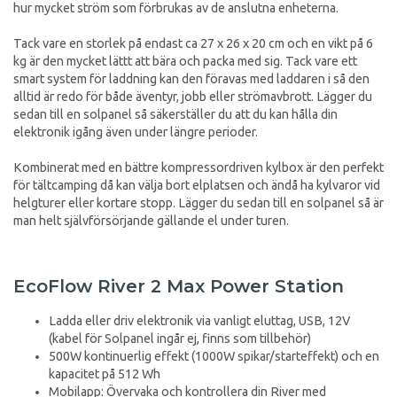
hur mycket ström som förbrukas av de anslutna enheterna.
Tack vare en storlek på endast ca 27 x 26 x 20 cm och en vikt på 6
kg är den mycket lättt att bära och packa med sig. Tack vare ett
smart system för laddning kan den föravas med laddaren i så den
alltid är redo för både äventyr, jobb eller strömavbrott. Lägger du
sedan till en solpanel så säkerställer du att du kan hålla din
elektronik igång även under längre perioder.
Kombinerat med en bättre kompressordriven kylbox är den perfekt
för tältcamping då kan välja bort elplatsen och ändå ha kylvaror vid
helgturer eller kortare stopp. Lägger du sedan till en solpanel så är
man helt självförsörjande gällande el under turen.
EcoFlow River 2 Max Power Station
Ladda eller driv elektronik via vanligt eluttag, USB, 12V
(kabel för Solpanel ingår ej, finns som tillbehör)
500W kontinuerlig effekt (1000W spikar/starteffekt) och en
kapacitet på 512 Wh
Mobilapp: Övervaka och kontrollera din River med