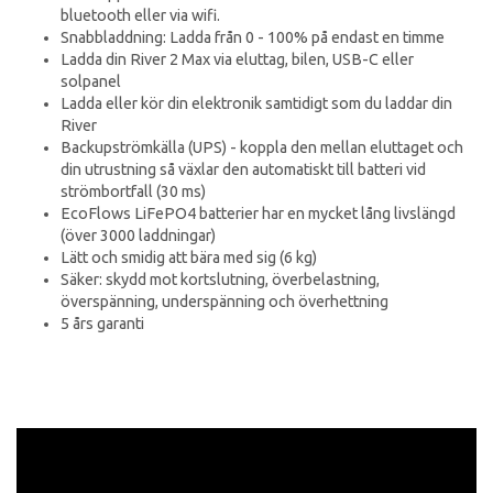
bluetooth eller via wifi.
Snabbladdning: Ladda från 0 - 100% på endast en timme
Ladda din River 2 Max via eluttag, bilen, USB-C eller
solpanel
Ladda eller kör din elektronik samtidigt som du laddar din
River
Backupströmkälla (UPS) - koppla den mellan eluttaget och
din utrustning så växlar den automatiskt till batteri vid
strömbortfall (30 ms)
EcoFlows LiFePO4 batterier har en mycket lång livslängd
(över 3000 laddningar)
Lätt och smidig att bära med sig (6 kg)
Säker: skydd mot kortslutning, överbelastning,
överspänning, underspänning och överhettning
5 års garanti