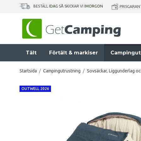
BESTÄLL
IDAG
SÅ SKICKAR VI
IMORGON
PRISGARAN
Tält
Förtält & markiser
Campingut
Startsida
/
Campingutrustning
/
Sovsäckar, Liggunderlag o
OUTWELL 2026