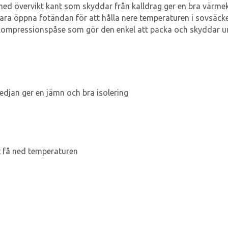
med övervikt kant som skyddar från kalldrag ger en bra värmek
ara öppna fotändan för att hålla nere temperaturen i sovsäck
kompressionspåse som gör den enkel att packa och skyddar un
edjan ger en jämn och bra isolering
t få ned temperaturen