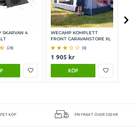
P SKARVAN 4
WECAMP KOMPLETT
HOL
ÄLT
FRONT CARAVANSTORE XL
(28)
(6)
1 905 kr
999
P
KÖP
PPET KÖP
FRI FRAKT ÖVER 500 KR