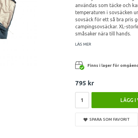
användas som täcke och kan 
temperaturen i sovsäcken un
sovsäck för ett så bra pris g
campingsovsäckar. XL-storle
småsaker nära till hands.
LÄS MER
Finns i lager för omgåen
795 kr
LÄGG I
SPARA SOM FAVORIT