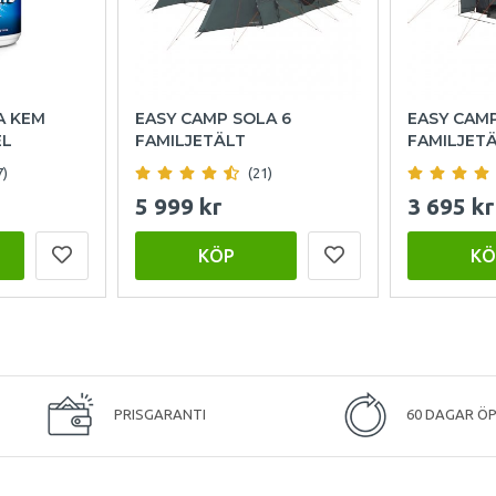
A KEM
EASY CAMP SOLA 6
EASY CAM
EL
FAMILJETÄLT
FAMILJET
7)
(21)
5 999 kr
3 695 kr
KÖP
KÖ
PRISGARANTI
60 DAGAR Ö