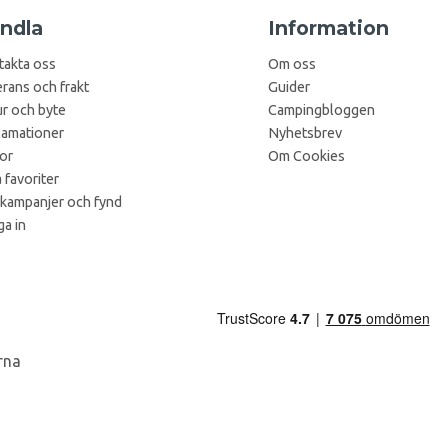
ndla
Information
takta oss
Om oss
rans och frakt
Guider
r och byte
Campingbloggen
lamationer
Nyhetsbrev
kor
Om Cookies
 favoriter
 kampanjer och fynd
a in