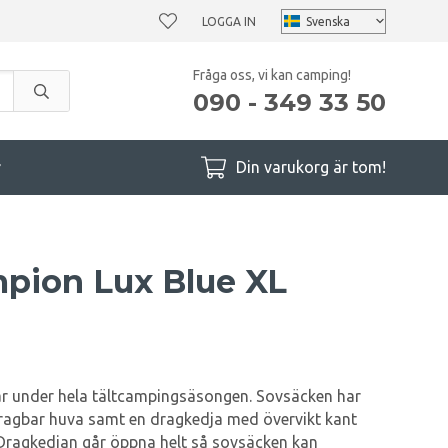
LOGGA IN
Fråga oss, vi kan camping!
090 - 349 33 50
r
Din varukorg är tom!
pion Lux Blue XL
 under hela tältcampingsäsongen. Sovsäcken har
tdragbar huva samt en dragkedja med övervikt kant
 Dragkedjan går öppna helt så sovsäcken kan