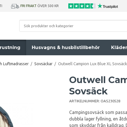
TI
FRI FRAKT
ÖVER 500 KR
rustning
Husvagns & husbilstillbehör
Kläde
ch Luftmadrasser
/
Sovsäckar
/
Outwell Campion Lux Blue XL Sovsäck
Outwell Cam
Sovsäck
ARTIKELNUMMER:
OAS230528
Campingsovsäck som passar
dubbla lager fyllning, en å
som skyddar från kalldrag.