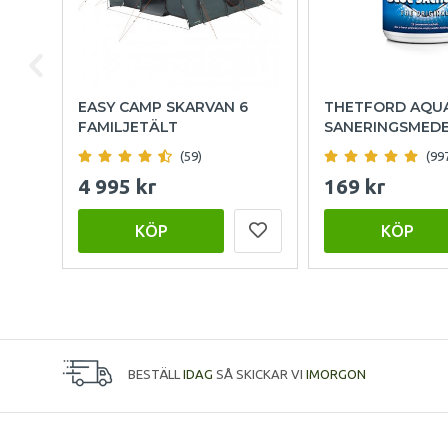
EASY CAMP SKARVAN 6
THETFORD AQU
FAMILJETÄLT
SANERINGSMED
(59)
(99
4 995 kr
169 kr
KÖP
KÖP
BESTÄLL
IDAG
SÅ SKICKAR VI
IMORGON