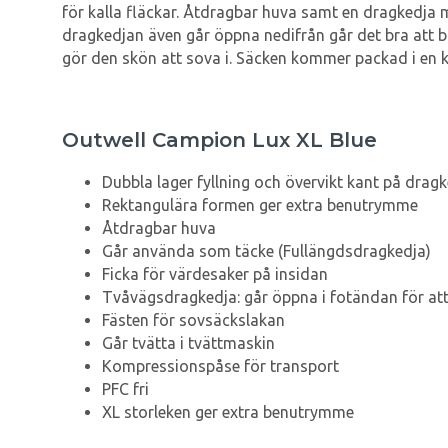
för kalla fläckar. Åtdragbar huva samt en dragkedja 
dragkedjan även går öppna nedifrån går det bra att b
gör den skön att sova i. Säcken kommer packad i en 
Outwell Campion Lux XL Blue
Dubbla lager fyllning och övervikt kant på dragk
Rektangulära formen ger extra benutrymme
Åtdragbar huva
Går använda som täcke (Fullängdsdragkedja)
Ficka för värdesaker på insidan
Tvåvägsdragkedja: går öppna i fotändan för at
Fästen för sovsäckslakan
Går tvätta i tvättmaskin
Kompressionspåse för transport
PFC fri
XL storleken ger extra benutrymme