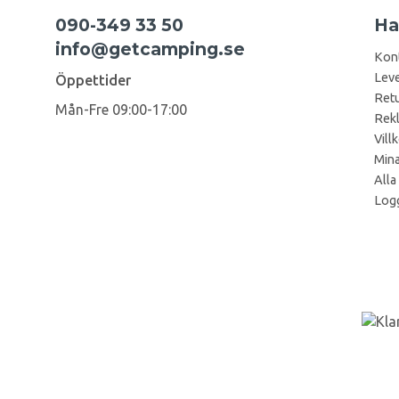
090-349 33 50
Ha
info@getcamping.se
Kon
Leve
Öppettider
Retu
Mån-Fre 09:00-17:00
Rek
Vill
Mina
Alla
Logg