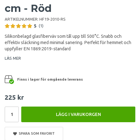
cm - Röd
ARTIKELNUMMER:
HF19-2010-RS
5
(1)
Silikonbelagd glasfiberväv som tål upp till 500°C. Snabb och
effektiv släckning med minimal sanering. Perfekt för hemmet och
uppfyller EN 1869:2019-standard
LÄS MER
Finns i lager för omgående leverans
225 kr
LÄGG I VARUKORGEN
SPARA SOM FAVORIT