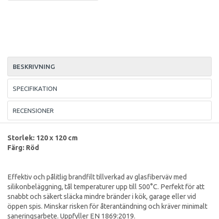
BESKRIVNING
SPECIFIKATION
RECENSIONER
Storlek: 120 x 120 cm
Färg: Röd
Effektiv och pålitlig brandfilt tillverkad av glasfiberväv med
silikonbeläggning, tål temperaturer upp till 500°C. Perfekt för att
snabbt och säkert släcka mindre bränder i kök, garage eller vid
öppen spis. Minskar risken för återantändning och kräver minimalt
saneringsarbete. Uppfyller EN 1869:2019.