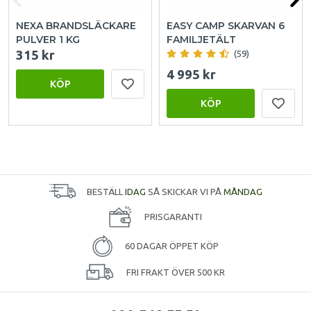
NEXA BRANDSLÄCKARE
EASY CAMP SKARVAN 6
PULVER 1 KG
FAMILJETÄLT
315 kr
(59)
4 995 kr
KÖP
KÖP
BESTÄLL
IDAG
SÅ SKICKAR VI PÅ
MÅNDAG
PRISGARANTI
60 DAGAR ÖPPET KÖP
FRI FRAKT ÖVER 500 KR