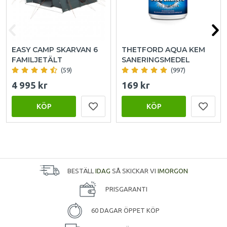
EASY CAMP SKARVAN 6
THETFORD AQUA KEM
FAMILJETÄLT
SANERINGSMEDEL
(59)
(997)
4 995 kr
169 kr
KÖP
KÖP
BESTÄLL
IDAG
SÅ SKICKAR VI
IMORGON
PRISGARANTI
60 DAGAR ÖPPET KÖP