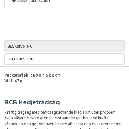
SPARA SOM FAVORIT
BESKRIVNING
SPECIFIKATION
Packstorlek: ca 9 x 7,5 x 2 cm
Vikt: 47 g
BCB Kedjetrådsåg
Kraftig trågsåg med bandsågsliknande blad som utan problem
även sågar tjockare grenar. Vristbanden ger bra med kraft i
sågningen och gör det även lättare att kasta den över grenar som