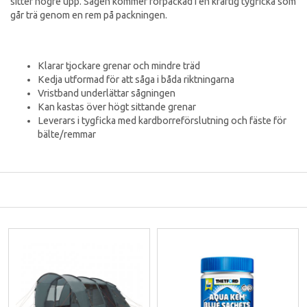
sitter högre upp. Sågen kommer förpackad i en kraftig tygficka som
går trä genom en rem på packningen.
Klarar tjockare grenar och mindre träd
Kedja utformad för att såga i båda riktningarna
Vristband underlättar sågningen
Kan kastas över högt sittande grenar
Leverars i tygficka med kardborreförslutning och fäste för
bälte/remmar