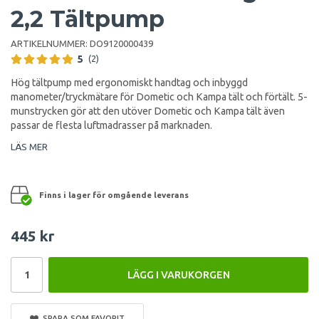
2,2 Tältpump
ARTIKELNUMMER:
DO9120000439
5
(2)
Hög tältpump med ergonomiskt handtag och inbyggd
manometer/tryckmätare för Dometic och Kampa tält och förtält. 5-
munstrycken gör att den utöver Dometic och Kampa tält även
passar de flesta luftmadrasser på marknaden.
LÄS MER
Finns i lager för omgående leverans
445 kr
LÄGG I VARUKORGEN
SPARA SOM FAVORIT