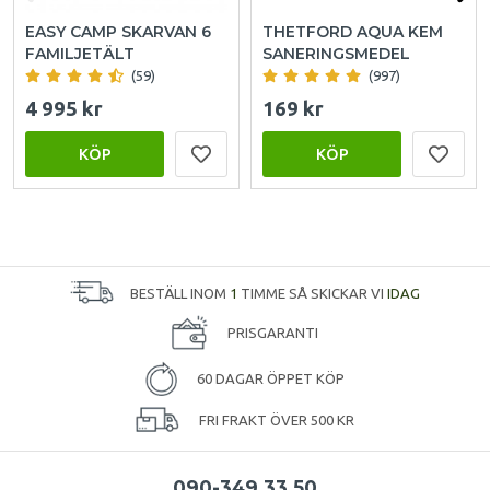
EASY CAMP SKARVAN 6
THETFORD AQUA KEM
FAMILJETÄLT
SANERINGSMEDEL
(59)
(997)
4 995 kr
169 kr
KÖP
KÖP
BESTÄLL INOM
1
TIMME SÅ SKICKAR VI
IDAG
PRISGARANTI
60 DAGAR ÖPPET KÖP
FRI FRAKT ÖVER 500 KR
090-349 33 50