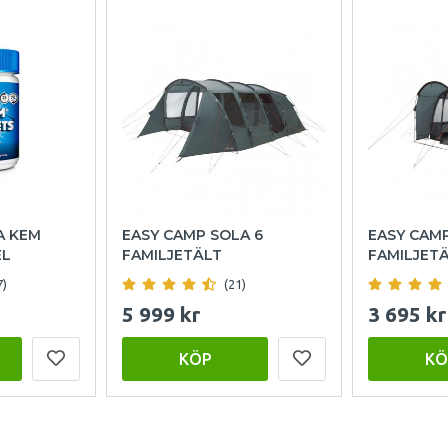
A KEM
EASY CAMP SOLA 6
EASY CAM
EL
FAMILJETÄLT
FAMILJET
7)
(21)
5 999 kr
3 695 kr
KÖP
KÖ