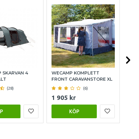
P SKARVAN 4
WECAMP KOMPLETT
HOL
ÄLT
FRONT CARAVANSTORE XL
(28)
(6)
1 905 kr
999
P
KÖP