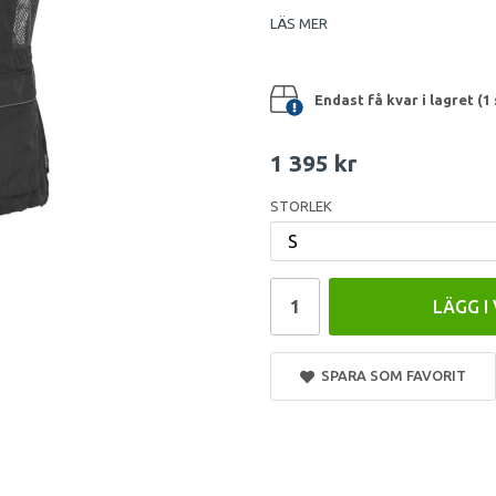
LÄS MER
Endast få kvar i lagret (1 
1 395 kr
STORLEK
LÄGG I
SPARA SOM FAVORIT