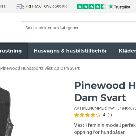
ANTI
FRI FRAKT
ÖVER 500 KR
rustning
Husvagns & husbilstillbehör
Kläde
Pinewood Hundsports väst 2,0 Dam Svart
Pinewood Hu
Dam Svart
ARTIKELNUMMER:
PW1-31840407
4
(1)
Väst i feminin modell perfe
öppning för hundpåsar.