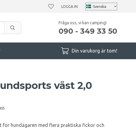
LOGGA IN
Fråga oss, vi kan camping!
090 - 349 33 50
r
Din varukorg är tom!
ndsports väst 2,0
005
kt för hundägaren med flera praktiska fickor och