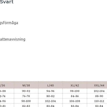
Svart
ngsförmåga
vattenavvisning