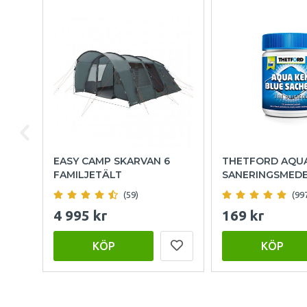
EASY CAMP SKARVAN 6
THETFORD AQU
FAMILJETÄLT
SANERINGSMED
(59)
(99
4 995 kr
169 kr
KÖP
KÖP