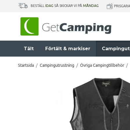
BESTÄLL
IDAG
SÅ SKICKAR VI PÅ
MÅNDAG
PRISGAR
Tält
Förtält & markiser
Campingut
Startsida
/
Campingutrustning
/
Övriga Campingtillbehör
/