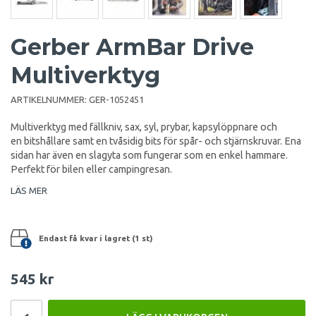
Gerber ArmBar Drive
Multiverktyg
ARTIKELNUMMER:
GER-1052451
Multiverktyg med fällkniv, sax, syl, prybar, kapsylöppnare och
en bitshållare samt en tvåsidig bits för spår- och stjärnskruvar. Ena
sidan har även en slagyta som fungerar som en enkel hammare.
Perfekt för bilen eller campingresan.
LÄS MER
Endast få kvar i lagret (1 st)
545 kr