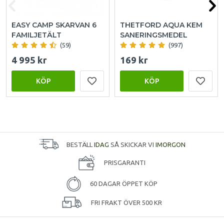
EASY CAMP SKARVAN 6
THETFORD AQUA KEM
FAMILJETÄLT
SANERINGSMEDEL
(59)
(997)
4 995 kr
169 kr
KÖP
KÖP
BESTÄLL
IDAG
SÅ SKICKAR VI
IMORGON
PRISGARANTI
60 DAGAR ÖPPET KÖP
FRI FRAKT ÖVER 500 KR