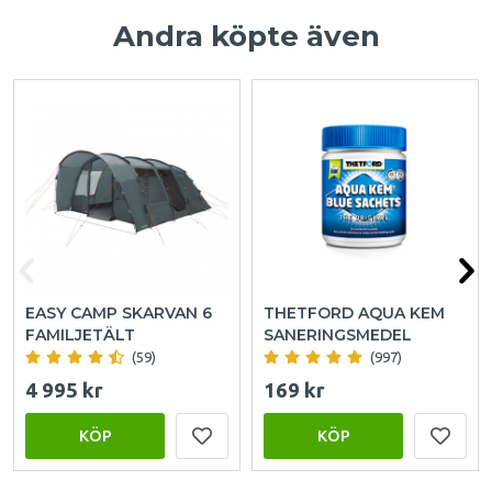
Andra köpte även
EASY CAMP SKARVAN 6
THETFORD AQUA KEM
FAMILJETÄLT
SANERINGSMEDEL
(59)
(997)
4 995 kr
169 kr
KÖP
KÖP