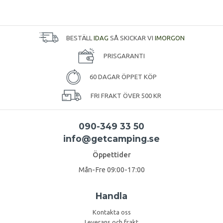
BESTÄLL
IDAG
SÅ SKICKAR VI
IMORGON
PRISGARANTI
60 DAGAR ÖPPET KÖP
FRI FRAKT ÖVER 500 KR
090-349 33 50
info@getcamping.se
Öppettider
Mån-Fre 09:00-17:00
Handla
Kontakta oss
Leverans och frakt