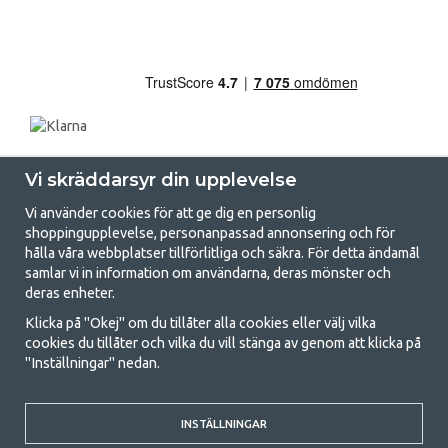
Vi skräddarsyr din upplevelse
Vi använder cookies för att ge dig en personlig
shoppingupplevelse, personanpassad annonsering och för
hålla våra webbplatser tillförlitliga och säkra. För detta ändamål
samlar vi in information om användarna, deras mönster och
GetCamping.se - Din butik för camping
deras enheter.
och uteliv
Klicka på "Okej" om du tillåter alla cookies eller välj vilka
cookies du tillåter och vilka du vill stänga av genom att klicka på
Att campa kan antingen vara en livsstil eller ett sätt att samla familjen
"Inställningar" nedan.
för ett gemensamt äventyr. Oavsett vilken kategori du tillhör hittar du
allt du behöver av campingtillbehör hos oss. Vi tycker att alla ska ha råd
med att campa så därför erbjuder vi riktigt bra priser på familjetält,
husvagnstält och all annan utrustning för camping och friluftsliv. Vårt
INSTÄLLNINGAR
mål är att i varje priskategori erbjuda den bästa campingutrustningen