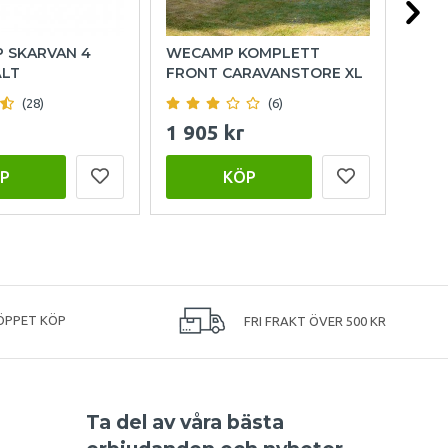
P SKARVAN 4
WECAMP KOMPLETT
OUT
ÄLT
FRONT CARAVANSTORE XL
FAM
(28)
(6)
1 905 kr
15 
P
KÖP
ÖPPET KÖP
FRI FRAKT ÖVER 500 KR
Ta del av våra bästa