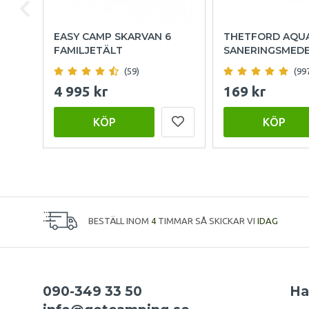
EASY CAMP SKARVAN 6
THETFORD AQU
FAMILJETÄLT
SANERINGSMED
(59)
(99
4 995 kr
169 kr
KÖP
KÖP
BESTÄLL INOM
4
TIMMAR SÅ SKICKAR VI
IDAG
090-349 33 50
Ha