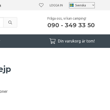
LOGGA IN
Fråga oss, vi kan camping!
090 - 349 33 50
r
Din varukorg är tom!
ejp
ioner