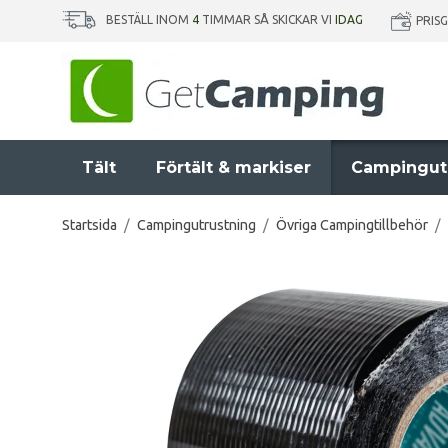
BESTÄLL INOM
4
TIMMAR SÅ SKICKAR VI
IDAG
PRIS
Tält
Förtält & markiser
Campingut
Startsida
/
Campingutrustning
/
Övriga Campingtillbehör
/