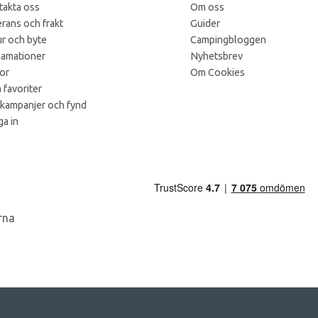
takta oss
Om oss
rans och frakt
Guider
r och byte
Campingbloggen
lamationer
Nyhetsbrev
kor
Om Cookies
 favoriter
 kampanjer och fynd
a in