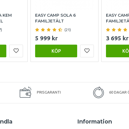
A KEM
EASY CAMP SOLA 6
EASY CAM
EL
FAMILJETÄLT
FAMILJET
7)
(21)
5 999 kr
3 695 kr
KÖP
KÖ
PRISGARANTI
60 DAGAR 
ndla
Information