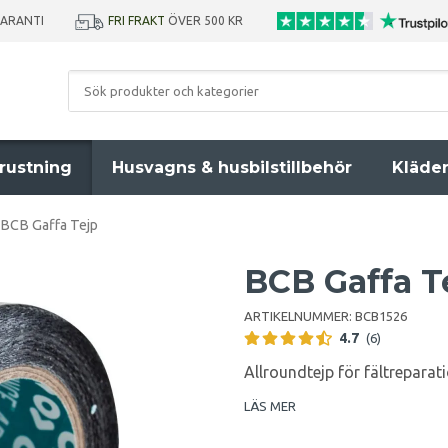
GARANTI
FRI FRAKT
ÖVER 500 KR
rustning
Husvagns & husbilstillbehör
Kläde
BCB Gaffa Tejp
BCB Gaffa T
ARTIKELNUMMER:
BCB1526
4.7
(6)
Allroundtejp för fältreparat
LÄS MER