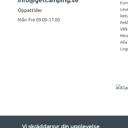
info@getcamping.se
Kon
Leve
Öppettider
Retu
Mån-Fre 09:00-17:00
Rek
Vill
Mina
Alla
Logg
Vi skräddarsyr din upplevelse