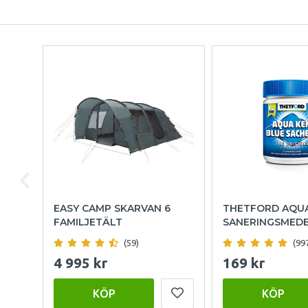
EASY CAMP SKARVAN 6
THETFORD AQU
FAMILJETÄLT
SANERINGSMED
(59)
(99
4 995 kr
169 kr
KÖP
KÖP