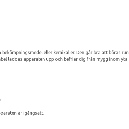
bekämpningsmedel eller kemikalier. Den går bra att bäras runt h
abel laddas apparaten upp och befriar dig från mygg inom yta
)
pparaten är igångsatt.