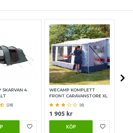
P SKARVAN 4
WECAMP KOMPLETT
OUT
ÄLT
FRONT CARAVANSTORE XL
FAM
(28)
(6)
1 905 kr
15 
P
KÖP