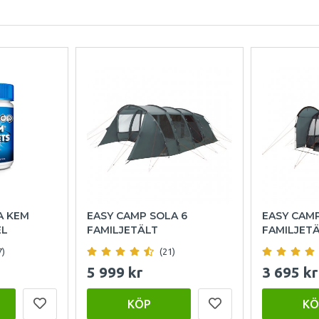
A KEM
EASY CAMP SOLA 6
EASY CAM
EL
FAMILJETÄLT
FAMILJET
7)
(21)
5 999 kr
3 695 kr
KÖP
KÖ