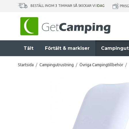
BESTÄLL INOM
3
TIMMAR SÅ SKICKAR VI
IDAG
PRIS
Tält
Förtält & markiser
Campingut
Startsida
/
Campingutrustning
/
Övriga Campingtillbehör
/