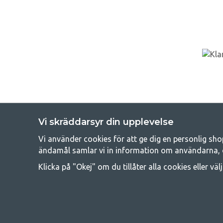
Vi skräddarsyr din upplevelse
Vi använder cookies för att ge dig en personlig sho
Get
ändamål samlar vi in information om användarna, 
Att campa kan antingen vara en livsstil eller ett sätt att samla fam
Klicka på "Okej" om du tillåter alla cookies eller väl
råd med att campa så därför erbjuder vi riktigt bra priser
campingutrustningen gälland