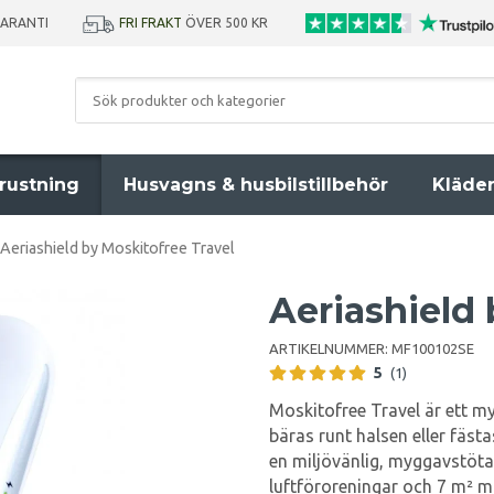
GARANTI
FRI FRAKT
ÖVER 500 KR
rustning
Husvagns & husbilstillbehör
Kläde
Aeriashield by Moskitofree Travel
Aeriashield 
ARTIKELNUMMER:
MF100102SE
5
(1)
Moskitofree Travel är ett m
bäras runt halsen eller fäst
en miljövänlig, myggavstöta
luftföroreningar och 7 m² 