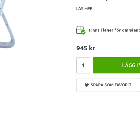
LÄS MER
Finns i lager för omgåen
945 kr
LÄGG I
SPARA SOM FAVORIT