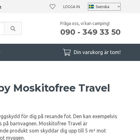
LOGGA IN
Fråga oss, vi kan camping!
090 - 349 33 50
r
Din varukorg är tom!
by Moskitofree Travel
yggskydd för dig på resande fot. Den kan exempelvis
as på barnvagnen. Moskitofree Travel är
nde produkt som skyddar dig upp till 5 m² mot
mot myggen.