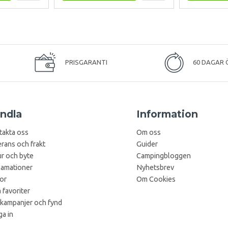
PRISGARANTI
60 DAGAR 
ndla
Information
takta oss
Om oss
rans och frakt
Guider
r och byte
Campingbloggen
lamationer
Nyhetsbrev
kor
Om Cookies
 favoriter
 kampanjer och fynd
a in