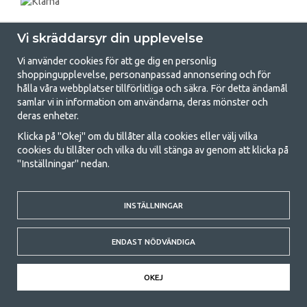
Vi skräddarsyr din upplevelse
Vi använder cookies för att ge dig en personlig
shoppingupplevelse, personanpassad annonsering och för
hålla våra webbplatser tillförlitliga och säkra. För detta ändamål
samlar vi in information om användarna, deras mönster och
GetCamping.se - Din butik för camping
deras enheter.
och uteliv
Klicka på "Okej" om du tillåter alla cookies eller välj vilka
cookies du tillåter och vilka du vill stänga av genom att klicka på
Att campa kan antingen vara en livsstil eller ett sätt att samla familjen
"Inställningar" nedan.
för ett gemensamt äventyr. Oavsett vilken kategori du tillhör hittar du
allt du behöver av campingtillbehör hos oss. Vi tycker att alla ska ha råd
med att campa så därför erbjuder vi riktigt bra priser på familjetält,
husvagnstält och all annan utrustning för camping och friluftsliv. Vårt
INSTÄLLNINGAR
mål är att i varje priskategori erbjuda den bästa campingutrustningen
gällande kvalitet och funktionalitet. Ta gärna kontakt med oss om det
ENDAST NÖDVÄNDIGA
är något du saknar eller vill veta mer om.
© 2020 GetCamping. All rights reserved.
OKEJ