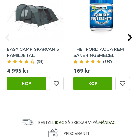
EASY CAMP SKARVAN 6
THETFORD AQUA KEM
FAMILJETÄLT
SANERINGSMEDEL
(59)
(997)
4 995 kr
169 kr
KÖP
KÖP
BESTÄLL
IDAG
SÅ SKICKAR VI PÅ
MÅNDAG
PRISGARANTI