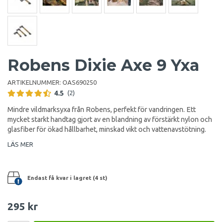
Robens Dixie Axe 9 Yxa
ARTIKELNUMMER:
OAS690250
4.5
(2)
Mindre vildmarksyxa från Robens, perfekt för vandringen. Ett
mycket starkt handtag gjort av en blandning av förstärkt nylon och
glasfiber för ökad hållbarhet, minskad vikt och vattenavstötning.
LÄS MER
Endast få kvar i lagret (4 st)
295 kr