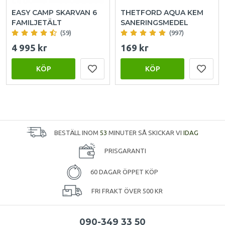
EASY CAMP SKARVAN 6
THETFORD AQUA KEM
FAMILJETÄLT
SANERINGSMEDEL
(59)
(997)
4 995 kr
169 kr
KÖP
KÖP
BESTÄLL INOM
53
MINUTER SÅ SKICKAR VI
IDAG
PRISGARANTI
60 DAGAR ÖPPET KÖP
FRI FRAKT ÖVER 500 KR
090-349 33 50